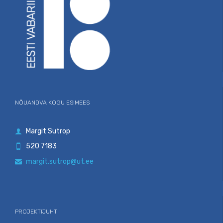
NÕUANDVA KOGU ESIMEES
Margit Sutrop

520 7183

margit.sutrop@ut.ee

PROJEKTIJUHT