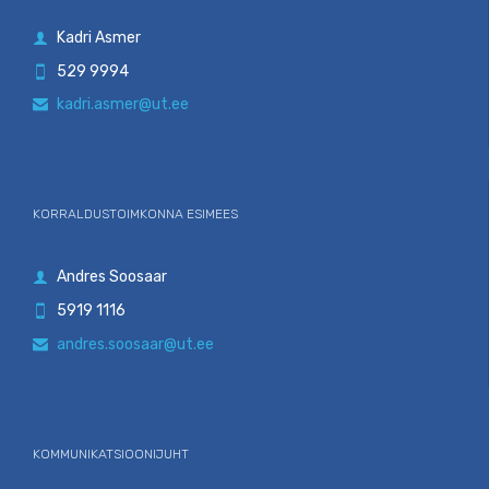
Kadri Asmer

529 9994

kadri.asmer@ut.ee

KORRALDUSTOIMKONNA ESIMEES
Andres Soosaar

5919 1116

andres.soosaar@ut.ee

KOMMUNIKATSIOONIJUHT