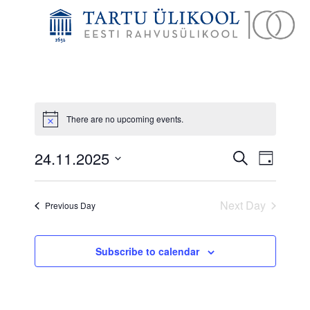
There are no upcoming events.
Notice
Events
Event
24.11.2025
Search
Day
Search
Views
Select
and
Navig
date.
Next Day
Previous Day
Views
Navigatio
Subscribe to calendar