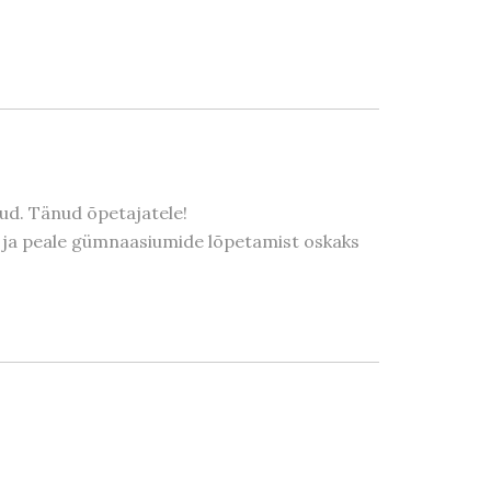
tud. Tänud õpetajatele!
ajal ja peale gümnaasiumide lõpetamist oskaks