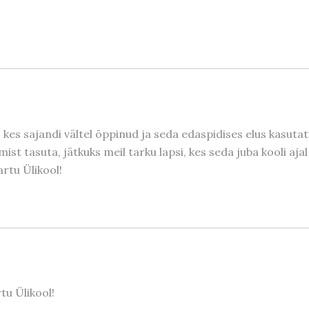
 kes sajandi vältel õppinud ja seda edaspidises elus kasuta
imist tasuta, jätkuks meil tarku lapsi, kes seda juba kooli 
artu Ülikool!
tu Ülikool!