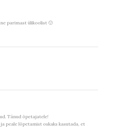
ane parimast ülikoolist 🙂
tud. Tänud õpetajatele!
al ja peale lõpetamist oskaks kasutada, et