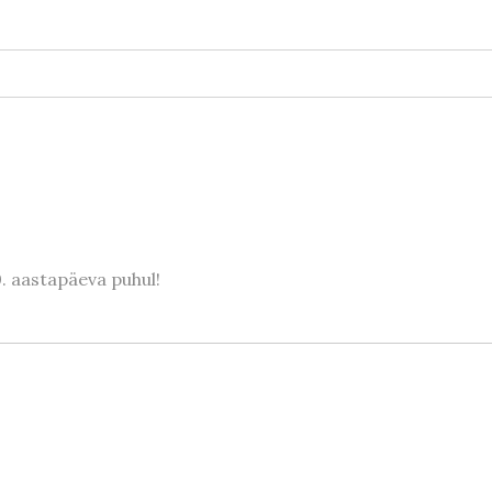
0. aastapäeva puhul!