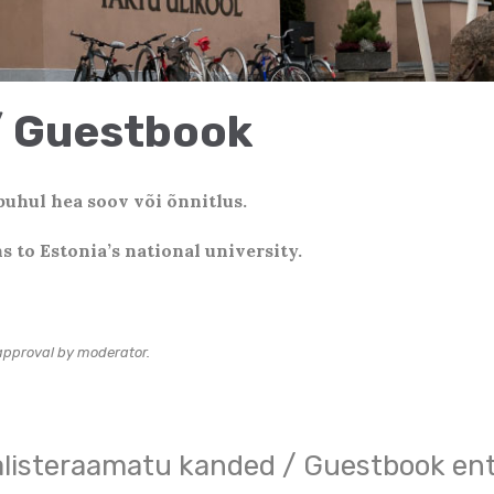
/ Guestbook
puhul hea soov või õnnitlus.
 to Estonia’s national university.
.
 approval by moderator.
alisteraamatu kanded / Guestbook ent