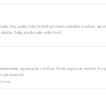
naks, kus saaks teha Nobeli preemia väärilist teadust, nii 
tida. Palju jõudu teile sellel teel!
навчання, проведені з тобою, були окрасою життя! Я го
 діяльності!
Сергій.