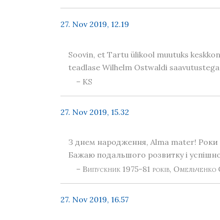
27. Nov 2019, 12.19
Soovin, et Tartu ülikool muutuks keskkon
teadlase Wilhelm Ostwaldi saavutustega eh
– KS
27. Nov 2019, 15.32
З днем народження, Alma mater! Роки 
Бажаю подальшого розвитку і успішної
– Випускник 1975-81 років, Омельченко 
27. Nov 2019, 16.57