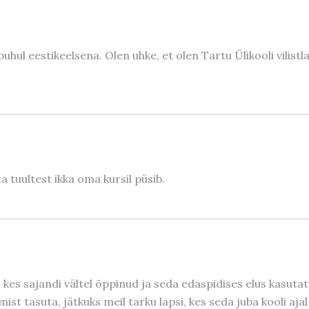
uhul eestikeelsena. Olen uhke, et olen Tartu Ülikooli vilistl
a tuultest ikka oma kursil püsib.
 kes sajandi vältel õppinud ja seda edaspidises elus kasuta
mist tasuta, jätkuks meil tarku lapsi, kes seda juba kooli aj