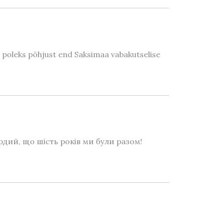
et poleks põhjust end Saksimaa vabakutselise
рдий, що шість років ми були разом!