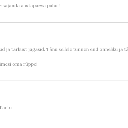
le sajanda aastapäeva puhul!
sid ja tarkust jagasid. Tänu sellele tunnen end õnneliku ja t
inimesi oma rüppe!
 Tartu