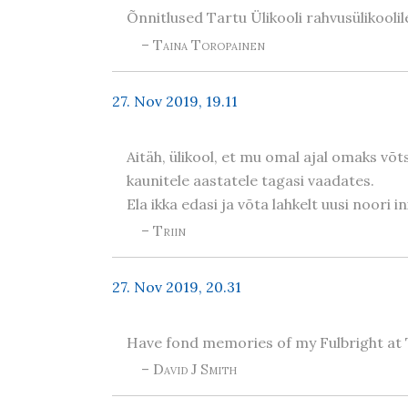
Õnnitlused Tartu Ülikooli rahvusülikooli
– Taina Toropainen
27. Nov 2019, 19.11
Aitäh, ülikool, et mu omal ajal omaks võt
kaunitele aastatele tagasi vaadates.
Ela ikka edasi ja võta lahkelt uusi noori 
– Triin
27. Nov 2019, 20.31
Have fond memories of my Fulbright at
– David J Smith