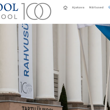
Ajakava
Näitused