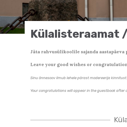
Külalisteraamat 
Jäta rahvusülikoolile sajanda aastapäeva 
Leave your good wishes or congratulations
Sinu õnnesoov ilmub lehele pärast modereerija kinnitust
Your congratulations will appear in the guestbook after
Kül