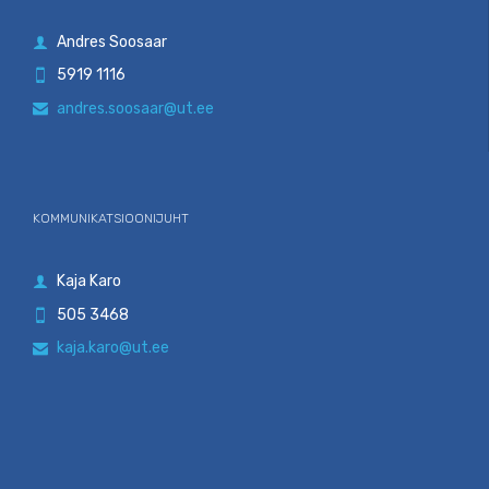
Andres Soosaar

5919 1116

andres.soosaar@ut.ee

KOMMUNIKATSIOONIJUHT
Kaja Karo

505 3468

kaja.karo@ut.ee
