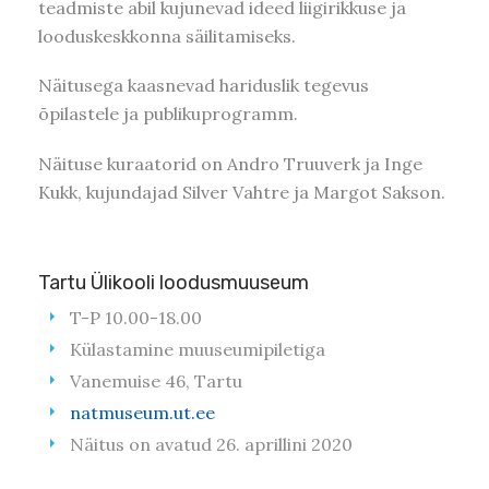
teadmiste abil kujunevad ideed liigirikkuse ja
looduskeskkonna säilitamiseks.
Näitusega kaasnevad hariduslik tegevus
õpilastele ja publikuprogramm.
Näituse kuraatorid on Andro Truuverk ja Inge
Kukk, kujundajad Silver Vahtre ja Margot Sakson.
Tartu Ülikooli loodusmuuseum
T-P 10.00-18.00
Külastamine muuseumipiletiga
Vanemuise 46, Tartu
natmuseum.ut.ee
Näitus on avatud 26. aprillini 2020