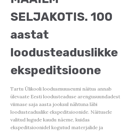
SELJAKOTIS. 100
aastat
loodusteaduslikke
ekspeditsioone
Tartu Ülikooli loodusmuuseumi näitus annab
ülevaate Eesti loodusteaduse arengusuundadest
viimase saja aasta jooksul nähtuna läbi
loodusteaduslike ekspeditsioonide. Näitusele
valitud lugude kaudu näeme, kuidas
ekspeditsioonidel kogutud materjalide ja