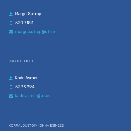
Margit Sutrop

520 7183

margit.sutrop@ut.ee

PROJEKTIJUHT
Kadri Asmer

529 9994

kadri.asmer@ut.ee

KORRALDUSTOIMKONNA ESIMEES