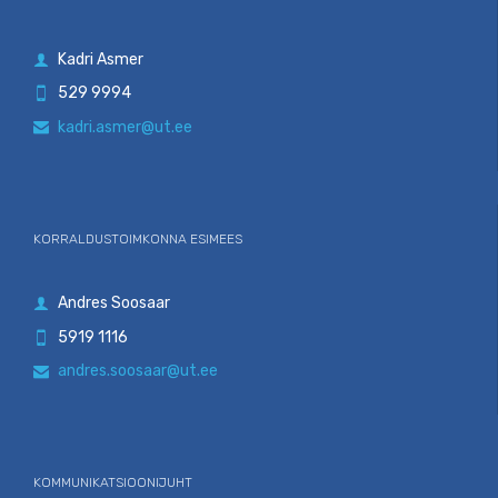
Kadri Asmer

529 9994

kadri.asmer@ut.ee

KORRALDUSTOIMKONNA ESIMEES
Andres Soosaar

5919 1116

andres.soosaar@ut.ee

KOMMUNIKATSIOONIJUHT