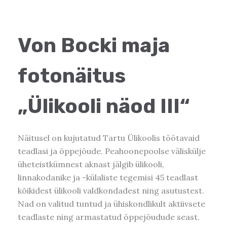
Von Bocki maja
fotonäitus
„Ülikooli näod III“
Näitusel on kujutatud Tartu Ülikoolis töötavaid
teadlasi ja õppejõude. Peahoonepoolse väliskülje
üheteistkümnest aknast jälgib ülikooli,
linnakodanike ja -külaliste tegemisi 45 teadlast
kõikidest ülikooli valdkondadest ning asutustest.
Nad on valitud tuntud ja ühiskondlikult aktiivsete
teadlaste ning armastatud õppejõudude seast.