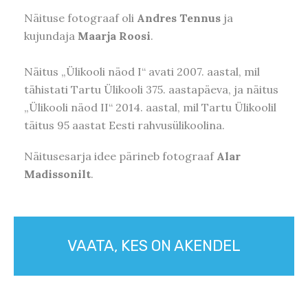
Näituse fotograaf oli
Andres Tennus
ja
kujundaja
Maarja Roosi
.
Näitus „Ülikooli näod I“ avati 2007. aastal, mil
tähistati Tartu Ülikooli 375. aastapäeva, ja näitus
„Ülikooli näod II“ 2014. aastal, mil Tartu Ülikoolil
täitus 95 aastat Eesti rahvusülikoolina.
Näitusesarja idee pärineb fotograaf
Alar
Madissonilt
.
VAATA, KES ON AKENDEL