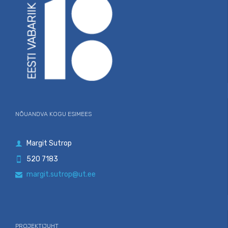
NÕUANDVA KOGU ESIMEES
Margit Sutrop

520 7183

margit.sutrop@ut.ee

PROJEKTIJUHT