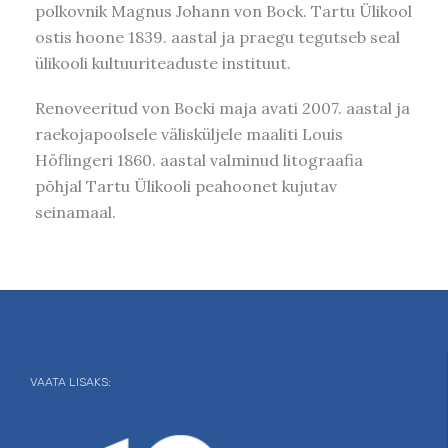
polkovnik Magnus Johann von Bock. Tartu Ülikool
ostis hoone 1839. aastal ja praegu tegutseb seal
ülikooli kultuuriteaduste instituut.
Renoveeritud von Bocki maja avati 2007. aastal ja
raekojapoolsele välisküljele maaliti Louis
Höflingeri 1860. aastal valminud litograafia
põhjal Tartu Ülikooli peahoonet kujutav
seinamaal.
VAATA LISAKS: