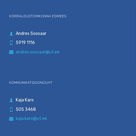
KORRALDUSTOIMKONNA ESIMEES
Andres Soosaar

5919 1116

andres.soosaar@ut.ee

KOMMUNIKATSIOONIJUHT
Kaja Karo

505 3468

kaja.karo@ut.ee
