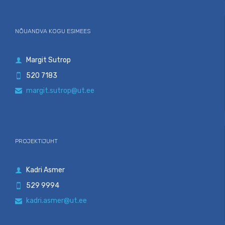
NÕUANDVA KOGU ESIMEES
Margit Sutrop

520 7183

margit.sutrop@ut.ee

PROJEKTIJUHT
Kadri Asmer

529 9994

kadri.asmer@ut.ee
