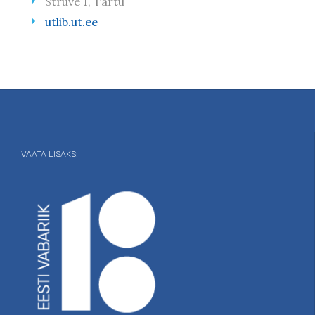
Struve 1, Tartu
utlib.ut.ee
VAATA LISAKS: