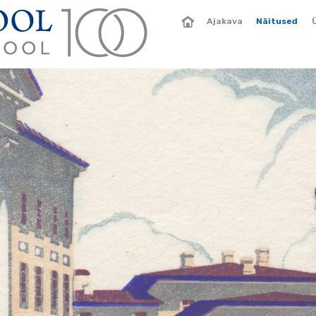
Ajakava
Näitused