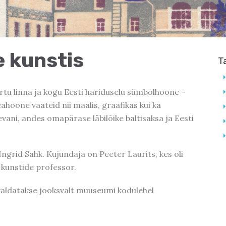
e kunstis
T
tu linna ja kogu Eesti hariduselu sümbolhoone –
hoone vaateid nii maalis, graafikas kui ka
evani, andes omapärase läbilõike baltisaksa ja Eesti
Ingrid Sahk. Kujundaja on Peeter Laurits, kes oli
 kunstide professor.
aldatakse jooksvalt muuseumi kodulehel