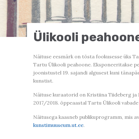
Ülikooli peahoon
Näituse eesmärk on tõsta fookusesse üks Tar
Tartu Ülikooli peahoone. Eksponeeritakse pea
joonistustel 19. sajandi algusest kuni tänapä
kunstist.
Näituse kuraatorid on Kristiina Tiideberg ja 
2017/2018. õppeaastal Tartu Ülikooli vabade
Näitusega kaasneb publikuprogramm, mis av
kunstimuuseum.ut.ee
.