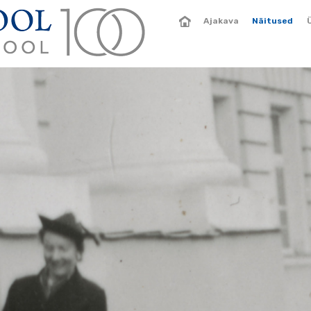
Ajakava
Näitused