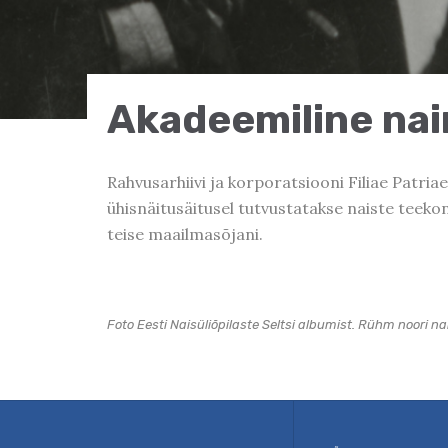
Akadeemiline nai
Rahvusarhiivi ja korporatsiooni Filiae Patri
ühisnäitusäitusel tutvustatakse naiste teeko
teise maailmasõjani.
Foto Eesti Naisüliõpilaste Seltsi albumist. Rühm noori nai