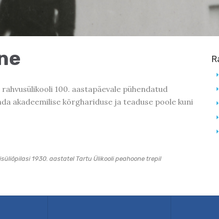
ne
R
ae rahvusülikooli 100. aastapäevale pühendatud
nda akadeemilise kõrghariduse ja teaduse poole kuni
süliõpilasi 1930. aastatel Tartu Ülikooli peahoone trepil