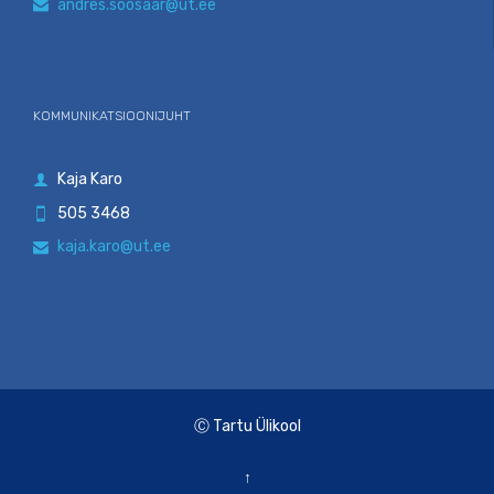
andres.soosaar@ut.ee

KOMMUNIKATSIOONIJUHT
Kaja Karo

505 3468

kaja.karo@ut.ee

Ⓒ Tartu Ülikool
↑