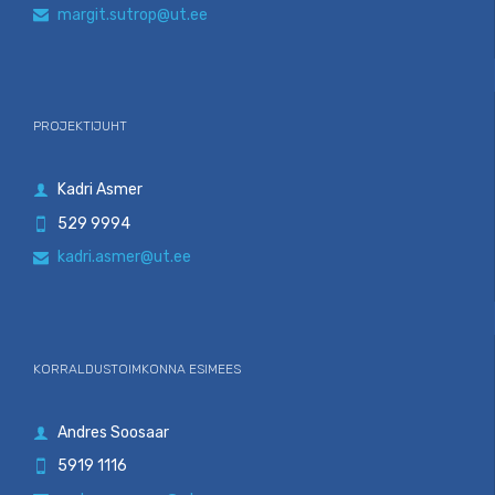
margit.sutrop@ut.ee

PROJEKTIJUHT
Kadri Asmer

529 9994

kadri.asmer@ut.ee

KORRALDUSTOIMKONNA ESIMEES
Andres Soosaar

5919 1116
