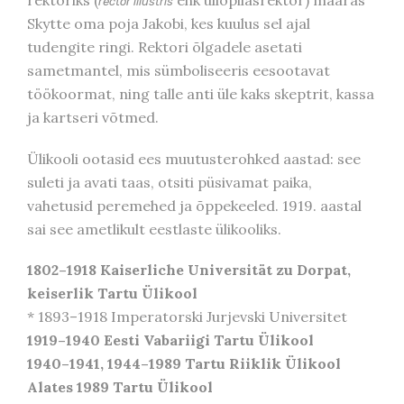
rektoriks (
ehk üliõpilasrektor) määras
rector illustris
Skytte oma poja Jakobi, kes kuulus sel ajal
tudengite ringi. Rektori õlgadele asetati
sametmantel, mis sümboliseeris eesootavat
töökoormat, ning talle anti üle kaks skeptrit, kassa
ja kartseri võtmed.
Ülikooli ootasid ees muutusterohked aastad: see
suleti ja avati taas, otsiti püsivamat paika,
vahetusid peremehed ja õppekeeled. 1919. aastal
sai see ametlikult eestlaste ülikooliks.
1802–1918
Kaiserliche Universität zu Dorpat,
keiserlik Tartu Ülikool
* 1893–1918 Imperatorski Jurjevski Universitet
1919–1940
Eesti Vabariigi Tartu Ülikool
1940–1941, 1944–1989
Tartu Riiklik Ülikool
Alates 1989
Tartu Ülikool