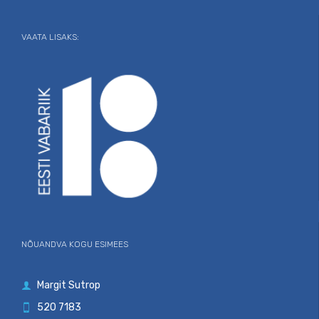
VAATA LISAKS:
NÕUANDVA KOGU ESIMEES
Margit Sutrop

520 7183
