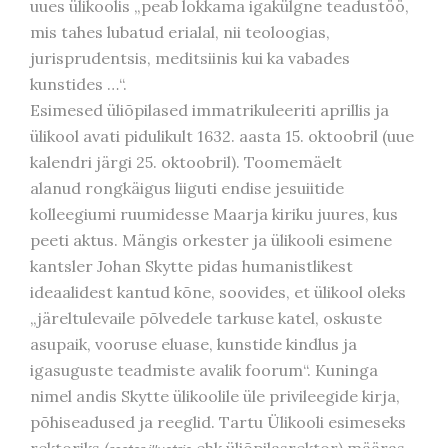
uues ülikoolis „peab lokkama igakülgne teadustöö,
mis tahes lubatud erialal, nii teoloogias,
jurisprudentsis, meditsiinis kui ka vabades
kunstides …“.
Esimesed üliõpilased immatrikuleeriti aprillis ja
ülikool avati pidulikult 1632. aasta 15. oktoobril (uue
kalendri järgi 25. oktoobril). Toomemäelt
alanud rongkäigus liiguti endise jesuiitide
kolleegiumi ruumidesse Maarja kiriku juures, kus
peeti aktus. Mängis orkester ja ülikooli esimene
kantsler Johan Skytte pidas humanistlikest
ideaalidest kantud kõne, soovides, et ülikool oleks
„järeltulevaile põlvedele tarkuse katel, oskuste
asupaik, vooruse eluase, kunstide kindlus ja
igasuguste teadmiste avalik foorum“. Kuninga
nimel andis Skytte ülikoolile üle privileegide kirja,
põhiseadused ja reeglid. Tartu Ülikooli esimeseks