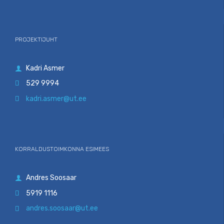
PROJEKTIJUHT
Kadri Asmer

529 9994

kadri.asmer@ut.ee

KORRALDUSTOIMKONNA ESIMEES
Andres Soosaar

5919 1116

andres.soosaar@ut.ee
