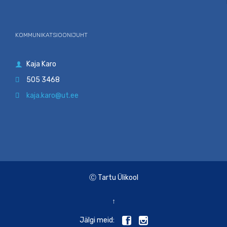
KOMMUNIKATSIOONIJUHT
Kaja Karo

505 3468

kaja.karo@ut.ee

Ⓒ Tartu Ülikool
↑


Jälgi meid: