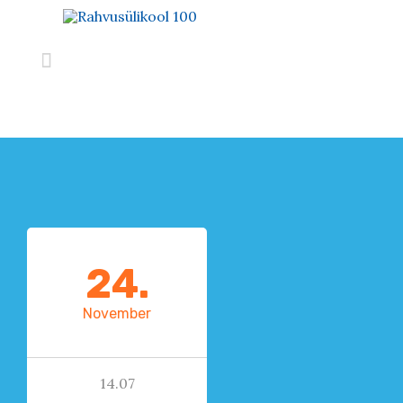

24.
November
14.07