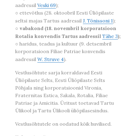
aadressil
Veski 69
);
○ ettevõtlus (28. oktoobril Eesti Üliõpilaste
seltsi majas Tartus aadressil
J. Tõnissoni 1
);
○
vabakond (18. novembril korporatsioon
Rotalia konvendis Tartus aadressil
Tähe 3
);
○ haridus, teadus ja kultuur (9. detsembril
korporatsioon Filiae Patriae konvendis
aadressil
W. Struve 4
).
Vestlusõhtute sarja korraldavad Eesti
Üliõpilaste Selts, Eesti Üliõpilaste Selts
Põhjala ning korporatsioonid Vironia,
Fraternitas Estica, Sakala, Rotalia, Filiae
Patriae ja Amicitia. Üritust toetavad Tartu
Ülikool ja Tartu Ülikooli üliõpilasesindus.
Vestlusõhtutele on oodatud kõik huvilised.