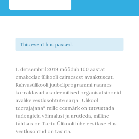
This event has passed.
1. detsembril 2019 möödub 100 aastat
emakeelse ülikooli esimesest avaaktusest.
Rahvusülikooli juubeliprogrammi raames
korraldavad akadeemilised organisatsioonid
avalike vestlusõhtute sarja „Ülikool
teerajajana“, mille eesmärk on tutvustada
tudengielu võimalusi ja arutleda, milline
tähtsus on Tartu Ülikoolil ühe eestlase elus.
Vestlusõhtud on tasuta.