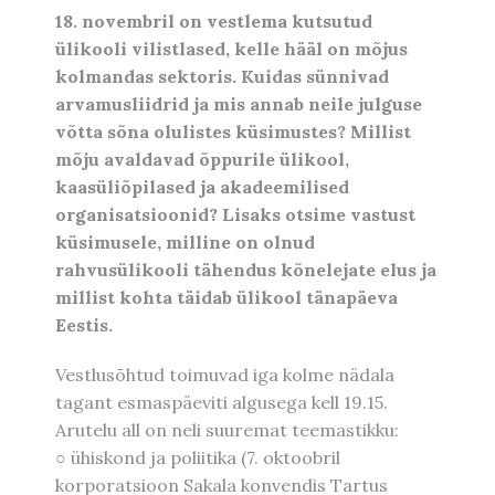
18. novembril on vestlema kutsutud
ülikooli vilistlased, kelle hääl on mõjus
kolmandas sektoris. Kuidas sünnivad
arvamusliidrid ja mis annab neile julguse
võtta sõna olulistes küsimustes? Millist
mõju avaldavad õppurile ülikool,
kaasüliõpilased ja akadeemilised
organisatsioonid? Lisaks otsime vastust
küsimusele, milline on olnud
rahvusülikooli tähendus kõnelejate elus ja
millist kohta täidab ülikool tänapäeva
Eestis.
Vestlusõhtud toimuvad iga kolme nädala
tagant esmaspäeviti algusega kell 19.15.
Arutelu all on neli suuremat teemastikku:
○ ühiskond ja poliitika (7. oktoobril
korporatsioon Sakala konvendis Tartus