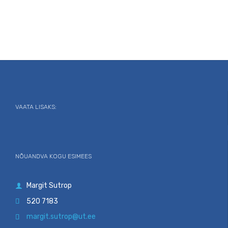
VAATA LISAKS:
NÕUANDVA KOGU ESIMEES
Margit Sutrop

520 7183

margit.sutrop@ut.ee
