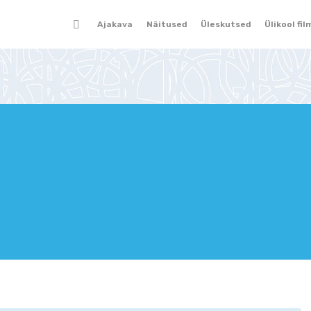
Ajakava
Näitused
Üleskutsed
Ülikool fil