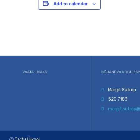
Add to calendar
VAATA LISAKS:
NÕUANDVA KOGU ESI
Margit Sutrop

520 7183

margit.sutrop@

Ⓒ Tartu Ülikool