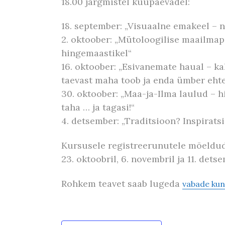
18.00 järgmistel kuupäevadel:
18. september: „Visuaalne emakeel –
2. oktoober: „Mütoloogilise maailmapi
hingemaastikel“
16. oktoober: „Esivanemate haual – k
taevast maha toob ja enda ümber eht
30. oktoober: „Maa-ja-Ilma laulud – 
taha … ja tagasi!“
4. detsember: „Traditsioon? Inspirats
Kursusele registreerunutele mõeldud 
23. oktoobril, 6. novembril ja 11. detse
Rohkem teavet saab lugeda
vabade kuns