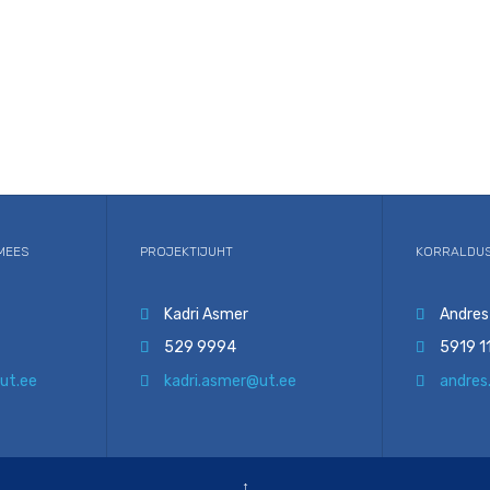
MEES
PROJEKTIJUHT
KORRALDUS
Kadri Asmer
Andres


529 9994
5919 1


ut.ee
kadri.asmer@ut.ee
andres


↑