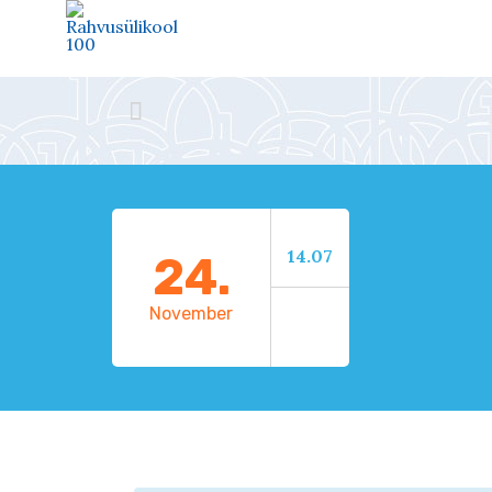

14.07
24.
November