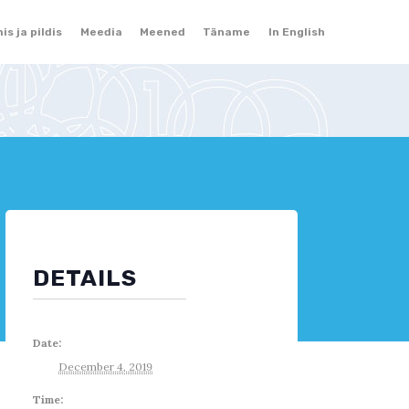
Skip
mis ja pildis
Meedia
Meened
Täname
In English
to
content
DETAILS
Date:
December 4, 2019
Time: