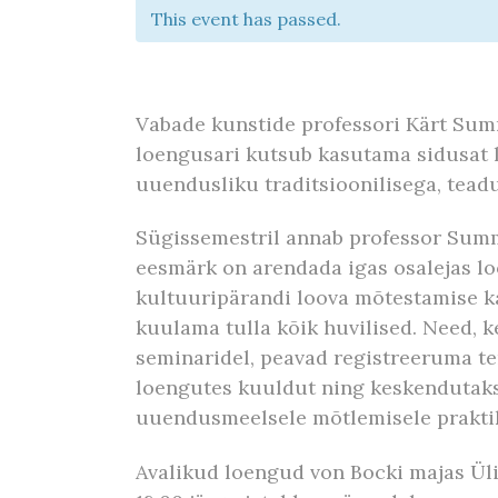
This event has passed.
Vabade kunstide professori Kärt Sum
loengusari kutsub kasutama sidusat 
uuendusliku traditsioonilisega, tead
Sügissemestril annab professor Summat
eesmärk on arendada igas osalejas loo
kultuuripärandi loova mõtestamise k
kuulama tulla kõik huvilised. Need, k
seminaridel, peavad registreeruma te
loengutes kuuldut ning keskendutaks
uuendusmeelsele mõtlemisele prakti
Avalikud loengud von Bocki majas Üli