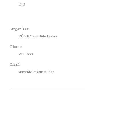
16.15
Organizer:
TÜ VKA kunstide keskus
Phone:
737 5669
Email:
kunstide.keskus@ut.ee