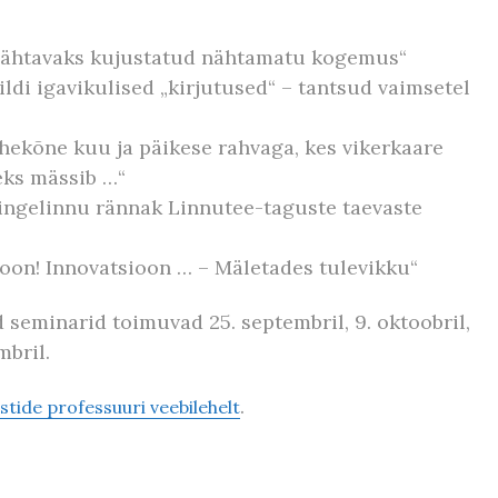
 nähtavaks kujustatud nähtamatu kogemus“
ldi igavikulised „kirjutused“ – tantsud vaimsetel
ahekõne kuu ja päikese rahvaga, kes vikerkaare
eks mässib …“
hingelinnu rännak Linnutee-taguste taevaste
ioon! Innovatsioon … – Mäletades tulevikku“
seminarid toimuvad 25. septembril, 9. oktoobril,
mbril.
.
tide professuuri veebilehelt