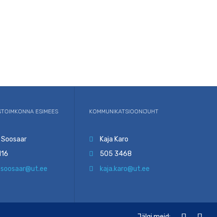
TOIMKONNA ESIMEES
KOMMUNIKATSIOONIJUHT
 Soosaar
Kaja Karo

116
505 3468

.soosaar@ut.ee
kaja.karo@ut.ee



Jälgi meid: