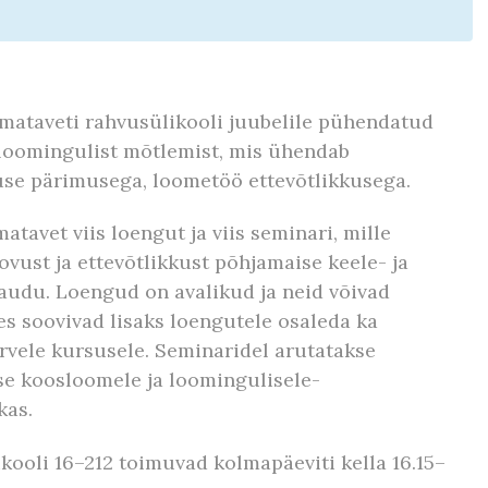
mataveti rahvusülikooli juubelile pühendatud
loomingulist mõtlemist, mis ühendab
use pärimusega, loometöö ettevõtlikkusega.
avet viis loengut ja viis seminari, mille
vust ja ettevõtlikkust põhjamaise keele- ja
audu. Loengud on avalikud ja neid võivad
es soovivad lisaks loengutele osaleda ka
rvele kursusele. Seminaridel arutatakse
e koosloomele ja loomingulisele-
kas.
kooli 16–212 toimuvad kolmapäeviti kella 16.15–