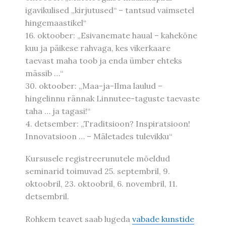
igavikulised „kirjutused“ – tantsud vaimsetel
hingemaastikel“
16. oktoober: „Esivanemate haual – kahekõne
kuu ja päikese rahvaga, kes vikerkaare
taevast maha toob ja enda ümber ehteks
mässib …“
30. oktoober: „Maa-ja-Ilma laulud –
hingelinnu rännak Linnutee-taguste taevaste
taha … ja tagasi!“
4. detsember: „Traditsioon? Inspiratsioon!
Innovatsioon … – Mäletades tulevikku“
Kursusele registreerunutele mõeldud
seminarid toimuvad 25. septembril, 9.
oktoobril, 23. oktoobril, 6. novembril, 11.
detsembril.
Rohkem teavet saab lugeda
vabade kunstide