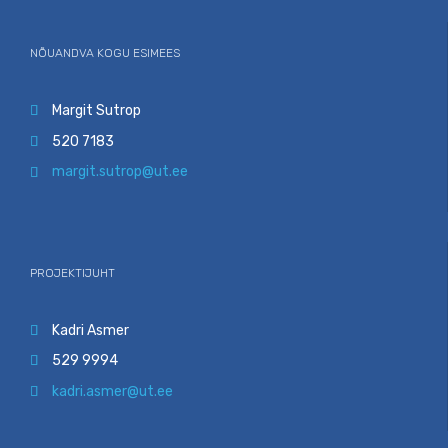
NÕUANDVA KOGU ESIMEES
Margit Sutrop

520 7183

margit.sutrop@ut.ee

PROJEKTIJUHT
Kadri Asmer

529 9994

kadri.asmer@ut.ee
