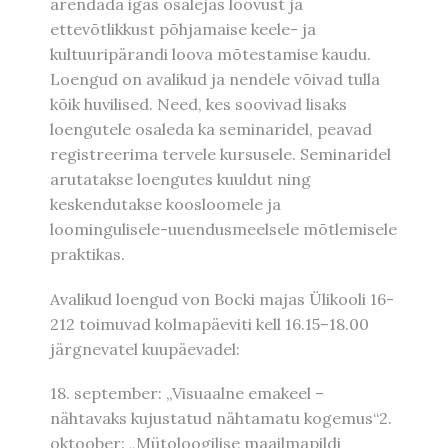
arendada igas osalejas loovust ja
ettevõtlikkust põhjamaise keele- ja
kultuuripärandi loova mõtestamise kaudu.
Loengud on avalikud ja nendele võivad tulla
kõik huvilised. Need, kes soovivad lisaks
loengutele osaleda ka seminaridel, peavad
registreerima tervele kursusele. Seminaridel
arutatakse loengutes kuuldut ning
keskendutakse koosloomele ja
loomingulisele-uuendusmeelsele mõtlemisele
praktikas.
Avalikud loengud von Bocki majas Ülikooli 16-
212 toimuvad kolmapäeviti kell 16.15–18.00
järgnevatel kuupäevadel:
18. september: „Visuaalne emakeel –
nähtavaks kujustatud nähtamatu kogemus“2.
oktoober: „Mütoloogilise maailmapildi