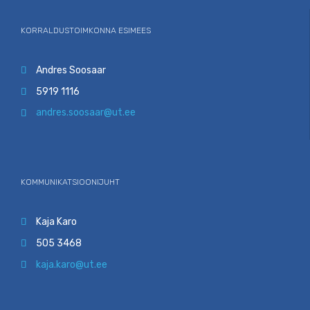
KORRALDUSTOIMKONNA ESIMEES
Andres Soosaar

5919 1116

andres.soosaar@ut.ee

KOMMUNIKATSIOONIJUHT
Kaja Karo

505 3468

kaja.karo@ut.ee
