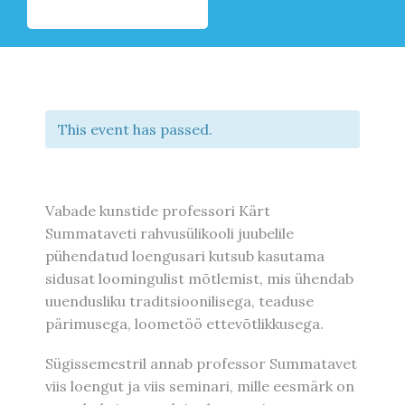
This event has passed.
Vabade kunstide professori Kärt
Summataveti rahvusülikooli juubelile
pühendatud loengusari kutsub kasutama
sidusat loomingulist mõtlemist, mis ühendab
uuendusliku traditsioonilisega, teaduse
pärimusega, loometöö ettevõtlikkusega.
Sügissemestril annab professor Summatavet
viis loengut ja viis seminari, mille eesmärk on