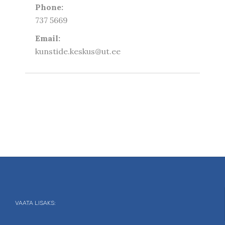
Phone:
737 5669
Email:
kunstide.keskus@ut.ee
VAATA LISAKS: