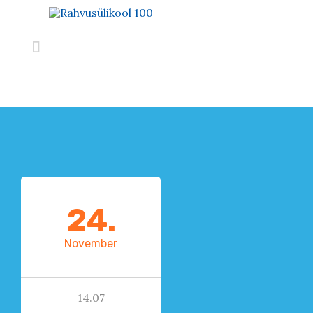

24.
November
14.07