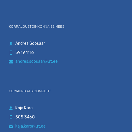
KORRALDUSTOIMKONNA ESIMEES
Andres Soosaar

5919 1116

andres.soosaar@ut.ee

KOMMUNIKATSIOONIJUHT
Kaja Karo

505 3468

kaja.karo@ut.ee
