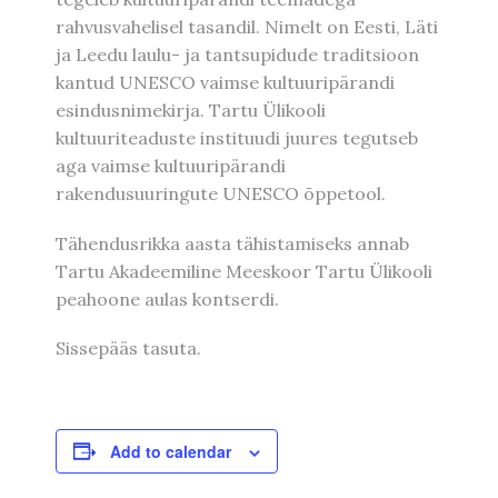
rahvusvahelisel tasandil. Nimelt on Eesti, Läti
ja Leedu laulu- ja tantsupidude traditsioon
kantud UNESCO vaimse kultuuripärandi
esindusnimekirja. Tartu Ülikooli
kultuuriteaduste instituudi juures tegutseb
aga vaimse kultuuripärandi
rakendusuuringute UNESCO õppetool.
Tähendusrikka aasta tähistamiseks annab
Tartu Akadeemiline Meeskoor Tartu Ülikooli
peahoone aulas kontserdi.
Sissepääs tasuta.
Add to calendar