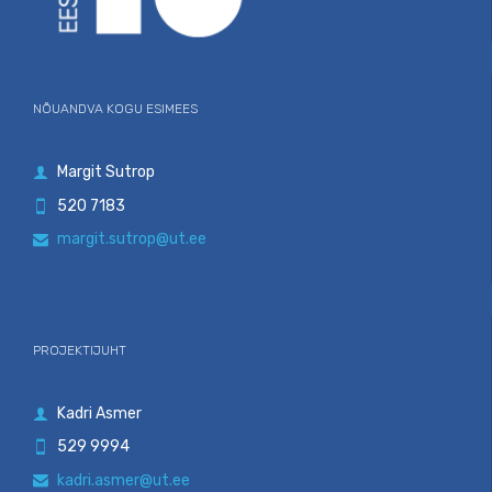
NÕUANDVA KOGU ESIMEES
Margit Sutrop

520 7183

margit.sutrop@ut.ee

PROJEKTIJUHT
Kadri Asmer

529 9994

kadri.asmer@ut.ee
