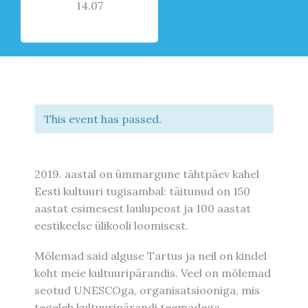
14.07
This event has passed.
2019. aastal on ümmargune tähtpäev kahel
Eesti kultuuri tugisambal: täitunud on 150
aastat esimesest laulupeost ja 100 aastat
eestikeelse ülikooli loomisest.
Mõlemad said alguse Tartus ja neil on kindel
koht meie kultuuripärandis. Veel on mõlemad
seotud UNESCOga, organisatsiooniga, mis
tegeleb kultuuripärandi teemadega