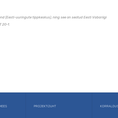
d (Eesti-uuringute tippkeskus), ning see on seotud Eesti Vabariigi
T 20-1.
MEES
PROJEKTIJUHT
KORRALDUS