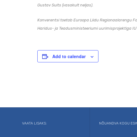
Gustav Suits (vasakult neljas).
Konverentsi toetab Euroopa Liidu Regionaalarengu Fon
Haridus- ja Teadusministeeriumi uurimisprojektiga IU
Add to calendar
VAATA LISAKS:
NÕUANDVA KOGU ESI