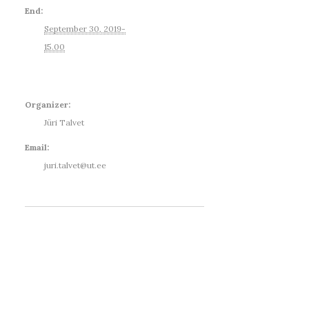
End:
September 30, 2019-
15.00
Organizer:
Jüri Talvet
Email:
juri.talvet@ut.ee