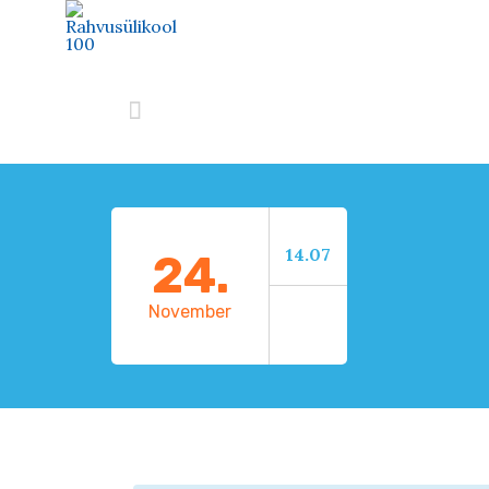

14.07
24.
November