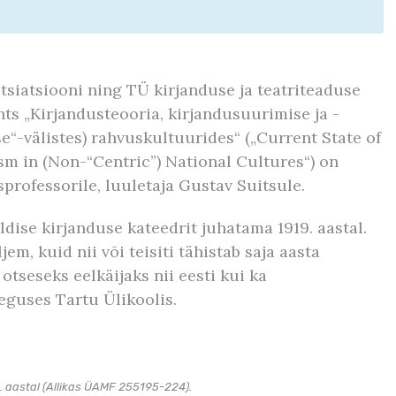
tsiatsiooni ning TÜ kirjanduse ja teatriteaduse
ts „Kirjandusteooria, kirjandusuurimise ja -
e“-välistes) rahvuskultuurides“ („Current State of
sm in (Non-“Centric”) National Cultures“) on
rofessorile, luuletaja Gustav Suitsule.
üldise kirjanduse kateedrit juhatama 1919. aastal.
jem, kuid nii või teisiti tähistab saja aasta
otseseks eelkäijaks nii eesti kui ka
eguses Tartu Ülikoolis.
. aastal (Allikas ÜAMF 255195-224).