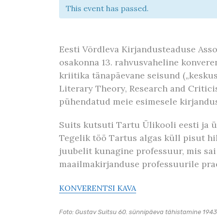
This event has passed.
Eesti Võrdleva Kirjandusteaduse Asso
osakonna 13. rahvusvaheline konveren
kriitika tänapäevane seisund („keskus
Literary Theory, Research and Critici
pühendatud meie esimesele kirjandusp
Suits kutsuti Tartu Ülikooli eesti ja 
Tegelik töö Tartus algas küll pisut hil
juubelit kunagine professuur, mis sai 
maailmakirjanduse professuurile pra
KONVERENTSI KAVA
Foto: Gustav Suitsu 60. sünnipäeva tähistamine 1943