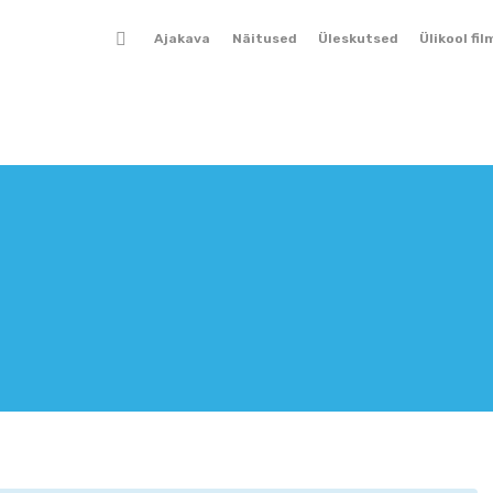
Ajakava
Näitused
Üleskutsed
Ülikool fil