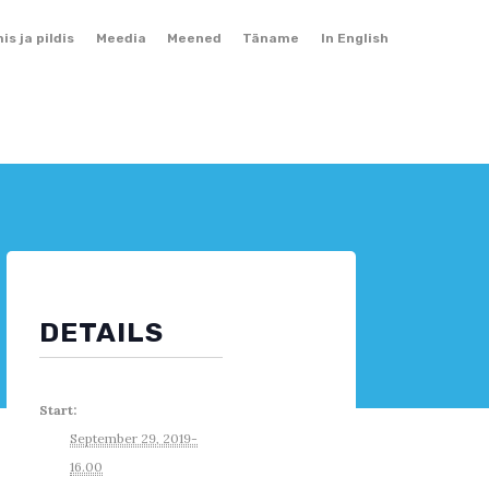
Skip
mis ja pildis
Meedia
Meened
Täname
In English
to
content
DETAILS
Start:
September 29, 2019-
16.00