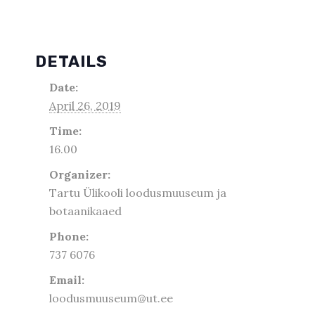
DETAILS
Date:
April 26, 2019
Time:
16.00
Organizer:
Tartu Ülikooli loodusmuuseum ja
botaanikaaed
Phone:
737 6076
Email:
loodusmuuseum@ut.ee