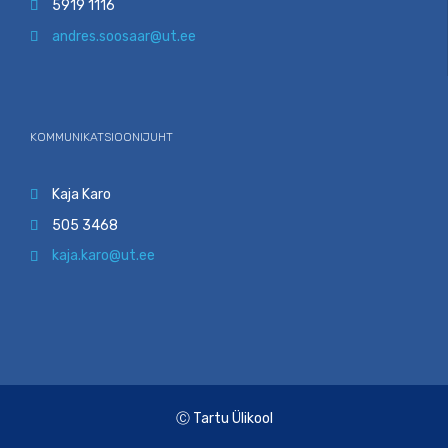
5919 1116

andres.soosaar@ut.ee

KOMMUNIKATSIOONIJUHT
Kaja Karo

505 3468

kaja.karo@ut.ee

Ⓒ Tartu Ülikool