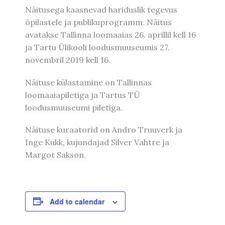
Näitusega kaasnevad hariduslik tegevus
õpilastele ja publikuprogramm. Näitus
avatakse Tallinna loomaaias 26. aprillil kell 16
ja Tartu Ülikooli loodusmuuseumis 27.
novembril 2019 kell 16.
Näituse külastamine on Tallinnas
loomaaiapiletiga ja Tartus TÜ
loodusmuuseumi piletiga.
Näituse kuraatorid on Andro Truuverk ja
Inge Kukk, kujundajad Silver Vahtre ja
Margot Sakson.
Add to calendar