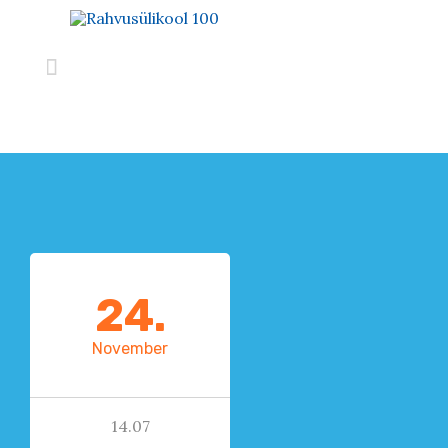

24.
November
14.07