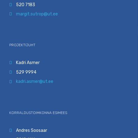
520 7183

margit.sutrop@ut.ee

PROJEKTIJUHT
Kadri Asmer

529 9994

kadri.asmer@ut.ee

KORRALDUSTOIMKONNA ESIMEES
Andres Soosaar
