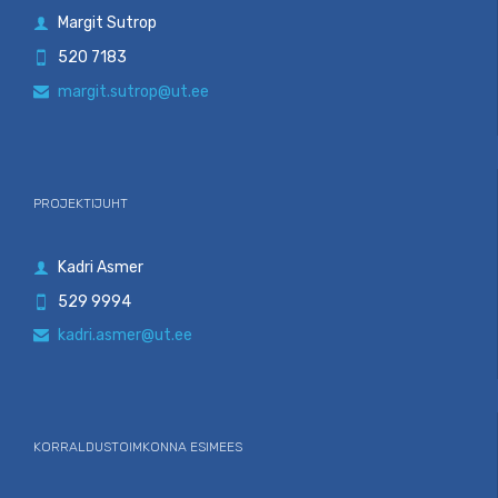
Margit Sutrop

520 7183

margit.sutrop@ut.ee

PROJEKTIJUHT
Kadri Asmer

529 9994

kadri.asmer@ut.ee

KORRALDUSTOIMKONNA ESIMEES