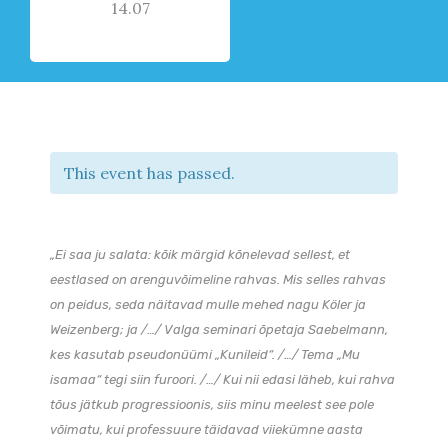
14.07
This event has passed.
„Ei saa ju salata: kõik märgid kõnelevad sellest, et
eestlased on arenguvõimeline rahvas. Mis selles rahvas
on peidus, seda näitavad mulle mehed nagu Köler ja
Weizenberg; ja /…/ Valga seminari õpetaja Saebelmann,
kes kasutab pseudonüümi „Kunileid“. /…/ Tema „Mu
isamaa“ tegi siin furoori. /…/ Kui nii edasi läheb, kui rahva
tõus jätkub progressioonis, siis minu meelest see pole
võimatu, kui professuure täidavad viiekümne aasta