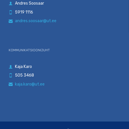
Andres Soosaar

5919 1116

andres.soosaar@ut.ee

KOMMUNIKATSIOONIJUHT
Kaja Karo

505 3468

kaja.karo@ut.ee
