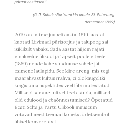
pärast eestlased.“
(G. J. Schulz-Bertrami kiri emale, St. Peterburg,
detsember 1869).
2019 on mitme juubeli aasta. 1819. aastal
kaotati Liivimaal pärisorjus ja talupoeg sai
isiklikult vabaks. Sada aastat hiljem rajati
emakeelne ülikool ja täpselt poolele teele
(1869) nende kahe sündmuse vahele jäi
esimene laulupidu. See kiire areng, mis tegi
maarahvast kultuurrahva, ei ole kaugeltki
kõigis oma aspektides veel läbi mõtestatud.
Milliseid samme tuli sel teel astuda, millised
olid edulood ja ebaõnnestumised? Õpetatud
Eesti Selts ja Tartu Ülikooli muuseum
võtavad need teemad kõneks 5. detsembril
ühisel konverentsil.