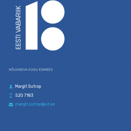
NÕUANDVA KOGU ESIMEES
Margit Sutrop

520 7183

margit.sutrop@ut.ee
