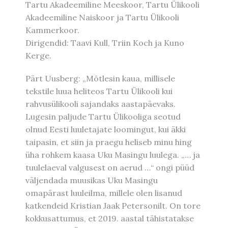
Tartu Akadeemiline Meeskoor, Tartu Ülikooli
Akadeemiline Naiskoor ja Tartu Ülikooli
Kammerkoor.
Dirigendid: Taavi Kull, Triin Koch ja Kuno
Kerge.
Pärt Uusberg: „Mõtlesin kaua, millisele
tekstile luua heliteos Tartu Ülikooli kui
rahvusülikooli sajandaks aastapäevaks.
Lugesin paljude Tartu Ülikooliga seotud
olnud Eesti luuletajate loomingut, kui äkki
taipasin, et siin ja praegu heliseb minu hing
üha rohkem kaasa Uku Masingu luulega. „… ja
tuulelaeval valgusest on aerud …“ ongi püüd
väljendada muusikas Uku Masingu
omapärast luuleilma, millele olen lisanud
katkendeid Kristian Jaak Petersonilt. On tore
kokkusattumus, et 2019. aastal tähistatakse