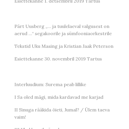
Esiettekanne 1. detsembril 2019 Tartus
Pärt Uusberg „… ja tuulelaeval valgusest on
aerud …“ segakoorile ja sümfooniaorkestrile
Tekstid Uku Masing ja Kristian Jaak Peterson
Esiettekanne 30. novembril 2019 Tartus
Interluudium: Surema peab lillike
I Sa oled mägi, mida kardavad me karjad
II Sinuga rääkida õieti, Jumal? / Ülem taeva
vaim!