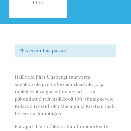
14.07
This event has passed.
Helilooja Pärt Uusbergi suurvorm
segakoorile ja sümfooniaorkestrile „… ja
tuulelaeval valgusest on aerud …“ on
pühendatud rahvusülikooli 100. sünnipäevale.
Kõlavad tekstid Uku Masingu ja Kristian Jaak
Petersoni loomingust.
Esitajad: Tartu Ülikooli Sümfooniaorkester,