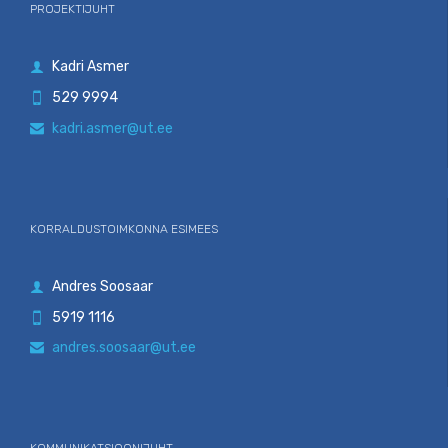
PROJEKTIJUHT
Kadri Asmer

529 9994

kadri.asmer@ut.ee

KORRALDUSTOIMKONNA ESIMEES
Andres Soosaar

5919 1116

andres.soosaar@ut.ee
