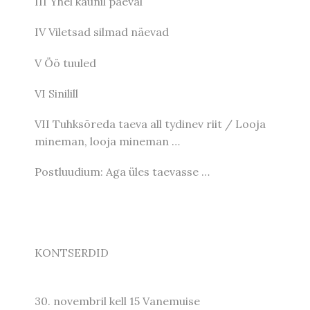
III Yhel kaunil päeval
IV Viletsad silmad näevad
V Öö tuuled
VI Sinilill
VII Tuhksõreda taeva all tydinev riit / Looja
mineman, looja mineman …
Postluudium: Aga üles taevasse …
KONTSERDID
30. novembril kell 15 Vanemuise