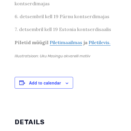
kontserdimajas
6. detsembril kell 19 Pärnu kontserdimajas
7. detsembril kell 19 Estonia kontserdisaalis
Piletid müügil
Piletimaailmas
ja
Piletilevis.
Illustratsioon: Uku Masingu akvarelli motiiv
Add to calendar
DETAILS