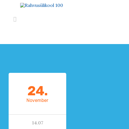

24.
November
14.07