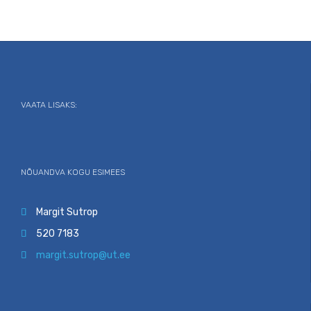
VAATA LISAKS:
NÕUANDVA KOGU ESIMEES
Margit Sutrop

520 7183

margit.sutrop@ut.ee
