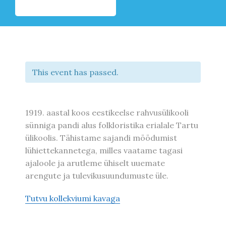
This event has passed.
1919. aastal koos eestikeelse rahvusülikooli
sünniga pandi alus folkloristika erialale Tartu
ülikoolis. Tähistame sajandi möödumist
lühiettekannetega, milles vaatame tagasi
ajaloole ja arutleme ühiselt uuemate
arengute ja tulevikusuundumuste üle.
Tutvu kollekviumi kavaga