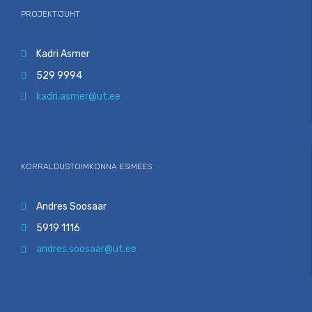
PROJEKTIJUHT
Kadri Asmer

529 9994

kadri.asmer@ut.ee

KORRALDUSTOIMKONNA ESIMEES
Andres Soosaar

5919 1116

andres.soosaar@ut.ee
