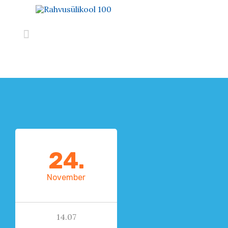

24.
November
14.07