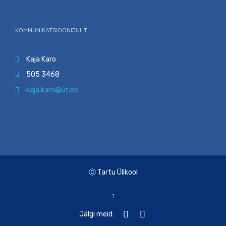
KOMMUNIKATSIOONIJUHT
Kaja Karo

505 3468

kaja.karo@ut.ee

Ⓒ Tartu Ülikool
↑


Jälgi meid: