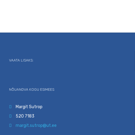
VAATA LISAKS:
NÕUANDVA KOGU ESIMEES
Margit Sutrop

520 7183

margit.sutrop@ut.ee
