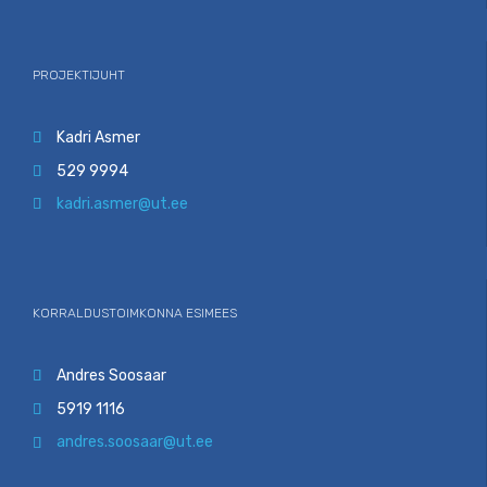
PROJEKTIJUHT
Kadri Asmer

529 9994

kadri.asmer@ut.ee

KORRALDUSTOIMKONNA ESIMEES
Andres Soosaar

5919 1116

andres.soosaar@ut.ee
