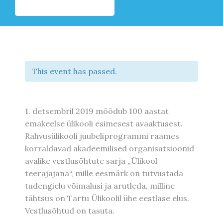
This event has passed.
1. detsembril 2019 möödub 100 aastat
emakeelse ülikooli esimesest avaaktusest.
Rahvusülikooli juubeliprogrammi raames
korraldavad akadeemilised organisatsioonid
avalike vestlusõhtute sarja „Ülikool
teerajajana“, mille eesmärk on tutvustada
tudengielu võimalusi ja arutleda, milline
tähtsus on Tartu Ülikoolil ühe eestlase elus.
Vestlusõhtud on tasuta.