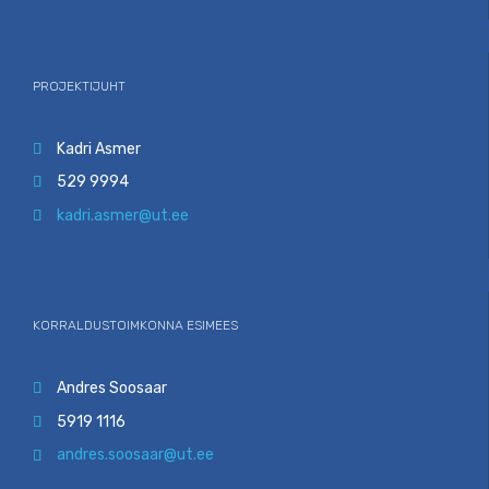
PROJEKTIJUHT
Kadri Asmer

529 9994

kadri.asmer@ut.ee

KORRALDUSTOIMKONNA ESIMEES
Andres Soosaar

5919 1116

andres.soosaar@ut.ee
