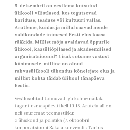
9. detsembril on vestlema kutsutud
ülikooli vilistlased, kes tegutsevad
hariduse, teaduse või kultuuri vallas.
Arutleme, kuidas ja millal saavad nende
valdkondade inimesed Eesti elus kaasa
rääkida. Millist mõju avaldavad õppurile
ülikool, kaasüliõpilased ja akadeemilised
organisatsioonid? Lisaks otsime vastust
küsimusele, milline on olnud
rahvusülikooli tähendus kõnelejate elus ja
millist kohta täidab ülikool tänapäeva
Eestis.
Vestlusõhtud toimuvad iga kolme nädala
tagant esmaspäeviti kell 19.15. Arutelu all on
neli suuremat teemastikku:
○ ühiskond ja poliitika (7. oktoobril
korporatsiooni Sakala konvendis Tartus