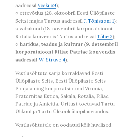
aadressil
Veski 69
);
○ ettevõtlus (28. oktoobril Eesti Üliõpilaste
Seltsi majas Tartus aadressil
J. Tõnissoni 1
);
○ vabakond (18. novembril korporatsiooni
Rotalia konvendis Tartus aadressil
Tähe 3
);
○
haridus, teadus ja kultuur (9. detsembril
korporatsiooni Filiae Patriae konvendis
aadressil
W. Struve 4
)
.
Vestlusõhtute sarja korraldavad Eesti
Üliõpilaste Selts, Eesti Üliõpilaste Selts
Põhjala ning korporatsioonid Vironia,
Fraternitas Estica, Sakala, Rotalia, Filiae
Patriae ja Amicitia. Üritust toetavad Tartu
Ülikool ja Tartu Ülikooli üliõpilasesindus.
Vestlusõhtutele on oodatud kõik huvilised.