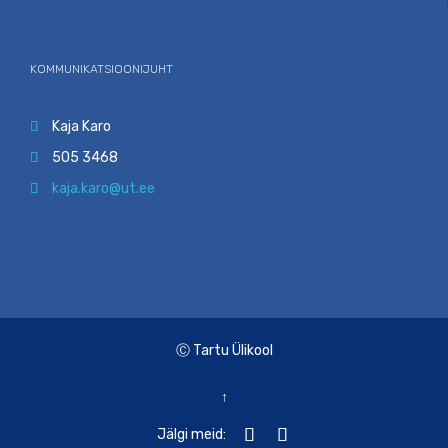
KOMMUNIKATSIOONIJUHT
Kaja Karo

505 3468

kaja.karo@ut.ee

Ⓒ Tartu Ülikool
↑


Jälgi meid: