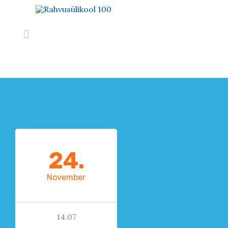

24.
November
14.07