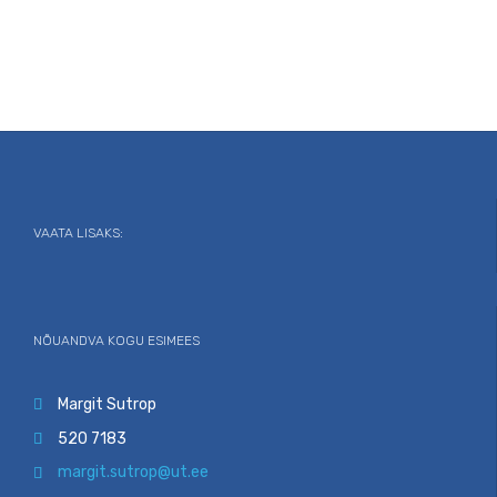
VAATA LISAKS:
NÕUANDVA KOGU ESIMEES
Margit Sutrop

520 7183

margit.sutrop@ut.ee
