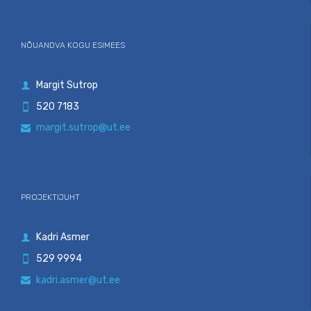
NÕUANDVA KOGU ESIMEES
Margit Sutrop

520 7183

margit.sutrop@ut.ee

PROJEKTIJUHT
Kadri Asmer

529 9994

kadri.asmer@ut.ee
