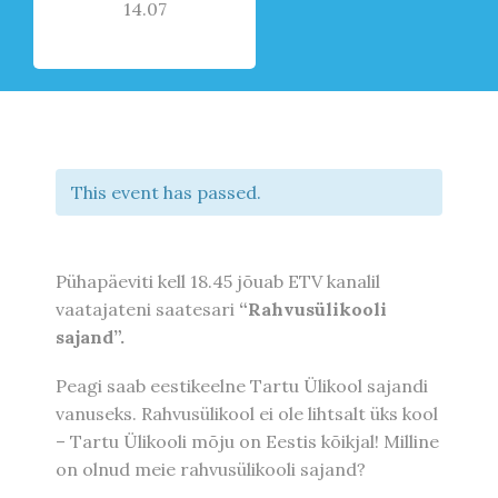
14.07
This event has passed.
Pühapäeviti kell 18.45 jõuab ETV kanalil
vaatajateni saatesari
“Rahvusülikooli
sajand”.
Peagi saab eestikeelne Tartu Ülikool sajandi
vanuseks. Rahvusülikool ei ole lihtsalt üks kool
– Tartu Ülikooli mõju on Eestis kõikjal! Milline
on olnud meie rahvusülikooli sajand?