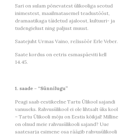
Sari on sulam põnevatest ülikooliga seotud
inimestest, maailmatasemel teadustööst,
dramaatikaga täidetud ajaloost, kultuuri- ja
tudengielust ning paljust muust.
Saatejuht Urmas Vaino, režissöör Erle Veber.
Saate kordus on eetris esmaspäeviti kell
14.45.
1. saade – “Sünnilugu”
Peagi saab eestikeelne Tartu Ülikool sajandi
vanuseks. Rahvusülikool ei ole lihtsalt üks kool
– Tartu Ülikooli mõju on Eestis kõikjal! Milline
on olnud meie rahvusülikooli sajand? Uue
saatesarja esimene osa räägib rahvusülikooli