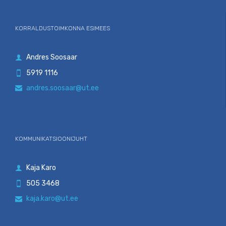
KORRALDUSTOIMKONNA ESIMEES
Andres Soosaar

5919 1116

andres.soosaar@ut.ee

KOMMUNIKATSIOONIJUHT
Kaja Karo

505 3468

kaja.karo@ut.ee
