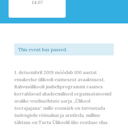
14.07
This event has passed.
1. detsembril 2019 möödub 100 aastat
emakeelse ülikooli esimesest avaaktusest.
Rahvusülikooli juubeliprogrammi raames
korraldavad akadeemilised organisatsioonid
avalike vestlusõhtute sarja „Ülikool
teerajajana“, mille eesmärk on tutvustada
tudengielu võimalusi ja arutleda, milline
tähtsus on Tartu Ülikoolil ühe eestlase elus.