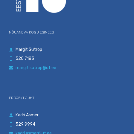
NÕUANDVA KOGU ESIMEES
Margit Sutrop

520 7183

margit.sutrop@ut.ee

PROJEKTIJUHT
Kadri Asmer

529 9994

kadri.asmer@ut.ee
