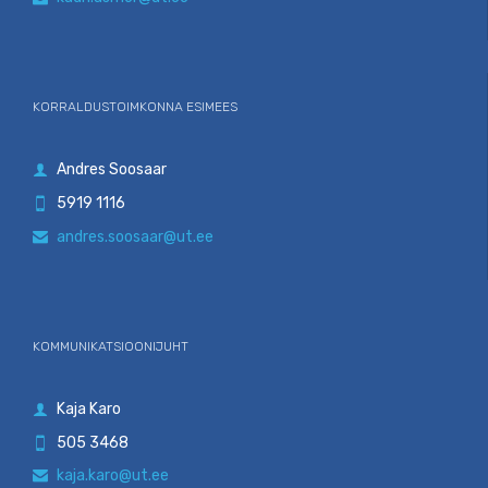
KORRALDUSTOIMKONNA ESIMEES
Andres Soosaar

5919 1116

andres.soosaar@ut.ee

KOMMUNIKATSIOONIJUHT
Kaja Karo

505 3468

kaja.karo@ut.ee
