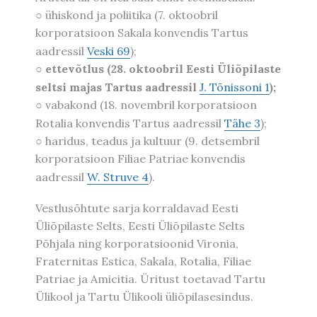
○ ühiskond ja poliitika (7. oktoobril
korporatsioon Sakala konvendis Tartus
aadressil
Veski 69
);
○
ettevõtlus (28. oktoobril Eesti Üliõpilaste
seltsi majas Tartus aadressil
J. Tõnissoni 1
);
○ vabakond (18. novembril korporatsioon
Rotalia konvendis Tartus aadressil
Tähe 3
);
○ haridus, teadus ja kultuur (9. detsembril
korporatsioon Filiae Patriae konvendis
aadressil
W. Struve 4
).
Vestlusõhtute sarja korraldavad Eesti
Üliõpilaste Selts, Eesti Üliõpilaste Selts
Põhjala ning korporatsioonid Vironia,
Fraternitas Estica, Sakala, Rotalia, Filiae
Patriae ja Amicitia. Üritust toetavad Tartu
Ülikool ja Tartu Ülikooli üliõpilasesindus.