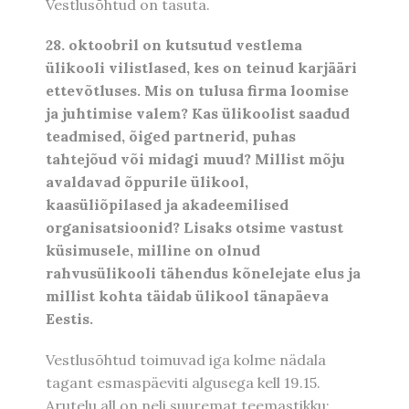
Vestlusõhtud on tasuta.
28. oktoobril on kutsutud vestlema
ülikooli vilistlased, kes on teinud karjääri
ettevõtluses. Mis on tulusa firma loomise
ja juhtimise valem? Kas ülikoolist saadud
teadmised, õiged partnerid, puhas
tahtejõud või midagi muud? Millist mõju
avaldavad õppurile ülikool,
kaasüliõpilased ja akadeemilised
organisatsioonid? Lisaks otsime vastust
küsimusele, milline on olnud
rahvusülikooli tähendus kõnelejate elus ja
millist kohta täidab ülikool tänapäeva
Eestis.
Vestlusõhtud toimuvad iga kolme nädala
tagant esmaspäeviti algusega kell 19.15.
Arutelu all on neli suuremat teemastikku: