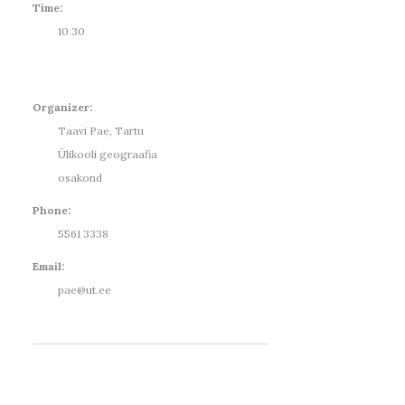
Time:
10.30
Organizer:
Taavi Pae, Tartu
Ülikooli geograafia
osakond
Phone:
5561 3338
Email:
pae@ut.ee