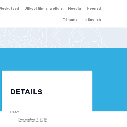
Skip
Üleskutsed
Ülikool filmis ja pildis
Meedia
Meened
to
Täname
In English
content
DETAILS
Date:
December 7, 2019