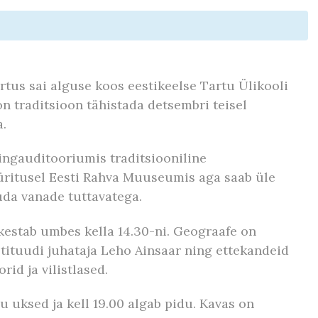
tus sai alguse koos eestikeelse Tartu Ülikooli
on traditsioon tähistada detsembri teisel
.
ingauditooriumis traditsiooniline
üritusel Eesti Rahva Muuseumis aga saab üle
uda vanade tuttavatega.
 kestab umbes kella 14.30-ni. Geograafe on
stituudi juhataja Leho Ainsaar ning ettekandeid
id ja vilistlased.
u uksed ja kell 19.00 algab pidu. Kavas on