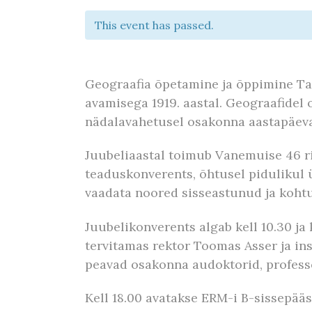
This event has passed.
Geograafia õpetamine ja õppimine Tar
avamisega 1919. aastal. Geograafidel 
nädalavahetusel osakonna aastapäeva
Juubeliaastal toimub Vanemuise 46 r
teaduskonverents, õhtusel pidulikul 
vaadata noored sisseastunud ja koht
Juubelikonverents algab kell 10.30 ja
tervitamas rektor Toomas Asser ja in
peavad osakonna audoktorid, professor
Kell 18.00 avatakse ERM-i B-sissepääs