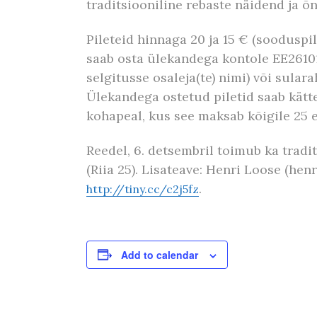
traditsiooniline rebaste näidend ja 
Pileteid hinnaga 20 ja 15 € (sooduspil
saab osta ülekandega kontole EE2610
selgitusse osaleja(te) nimi) või sula
Ülekandega ostetud piletid saab kätte
kohapeal, kus see maksab kõigile 25 e
Reedel, 6. detsembril toimub ka tradi
(Riia 25). Lisateave: Henri Loose (he
.
http://tiny.cc/c2j5fz
Add to calendar