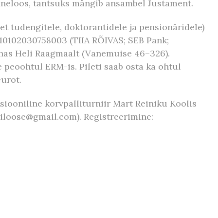
õnneloos, tantsuks mängib ansambel Justament.
et tudengitele, doktorantidele ja pensionäridele)
10102030758003 (TIIA RÕIVAS; SEB Pank;
rahas Heli Raagmaalt (Vanemuise 46–326).
 peoõhtul ERM-is. Pileti saab osta ka õhtul
urot.
tsiooniline korvpalliturniir Mart Reiniku Koolis
nriloose@gmail.com). Registreerimine: