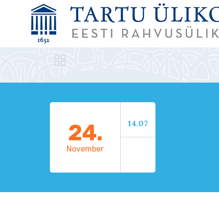

14.07
24.
November