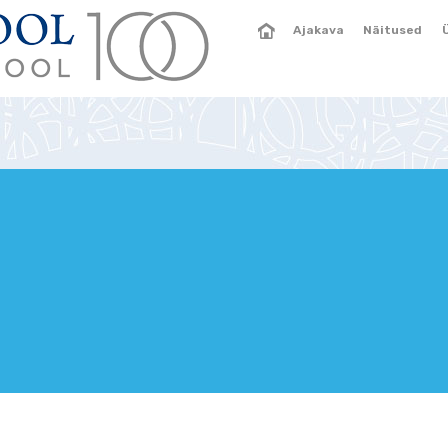
Ajakava
Näitused