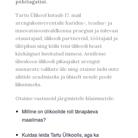
põhitagatisi.
Tartu Ülikool kutsub 17. mail
arengukonverentsile haridus-, teadus- ja
innovatsioonivaldkonna praegusi ja tulevasi
otsustajaid, ülikooli partnereid, töötajaid ja
üliõpilasi ning kõiki teisi ülikooli heast
käekäigust huvitatud inimesi. Arutleme
üheskoos ülikooli pikaajalist arengut
suunavate valikute üle ning otsime indu uute
sihtide seadmiseks ja ühiselt nende poole
liikumiseks.
Otsime vastuseid järgmistele küsimustele.
Milline on ülikoolide roll tänapäeva
maailmas?
Kuidas leida Tartu Ülikoolis, aga ka