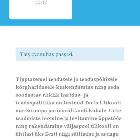
14.07
This event has passed.
Tipptasemel teadusele ja teaduspõhisele
kõrgharidusele keskendumine ning seda
soodustav riiklik haridus- ja
teaduspoliitika on tõstnud Tartu Ülikooli
uue Euroopa parima ülikooli kohale. Uute
teadmiste loomine ja levitamine õppetöös
ning rakendamine väljaspool ülikooli on
ühtlasi üks Eesti riigi säilimise ja arengu