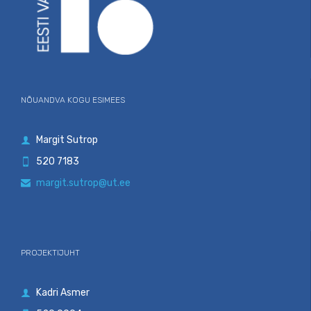
NÕUANDVA KOGU ESIMEES
Margit Sutrop

520 7183

margit.sutrop@ut.ee

PROJEKTIJUHT
Kadri Asmer
