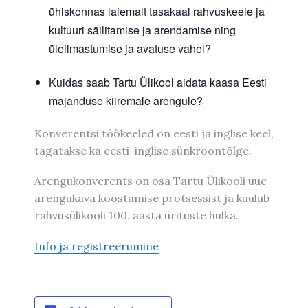
ühiskonnas laiemalt tasakaal rahvuskeele ja
kultuuri säilitamise ja arendamise ning
üleilmastumise ja avatuse vahel?
Kuidas saab Tartu Ülikool aidata kaasa Eesti
majanduse kiiremale arengule?
Konverentsi töökeeled on eesti ja inglise keel,
tagatakse ka eesti-inglise sünkroontõlge.
Arengukonverents on osa Tartu Ülikooli uue
arengukava koostamise protsessist ja kuulub
rahvusülikooli 100. aasta ürituste hulka.
Info ja registreerumine