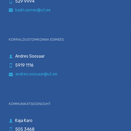
529 9994

kadri.asmer@ut.ee

KORRALDUSTOIMKONNA ESIMEES
Andres Soosaar

5919 1116

andres.soosaar@ut.ee

KOMMUNIKATSIOONIJUHT
Kaja Karo

505 3468
