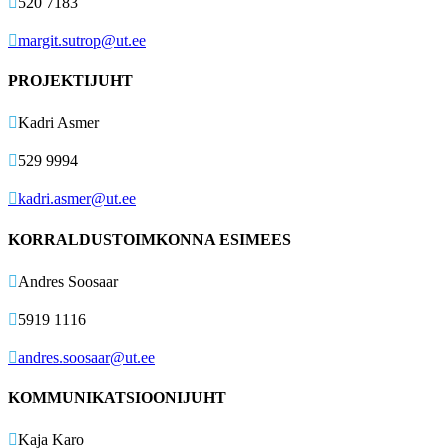

520 7183

margit.sutrop@ut.ee
PROJEKTIJUHT

Kadri Asmer

529 9994

kadri.asmer@ut.ee
KORRALDUSTOIMKONNA ESIMEES

Andres Soosaar

5919 1116

andres.soosaar@ut.ee
KOMMUNIKATSIOONIJUHT

Kaja Karo