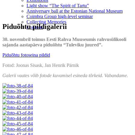
Exhibitions
Light show “The Spirit of Tartu”
Anniversary ball at the Estonian National Museum
Coimbra Group high-level seminar
Collecting Memories
Piduõhtu pildigalerii
Contacts
30. novembril toimus Eesti Rahva Muuseumis rahvusülikooli
sajanda aastapäeva piduõhtu “Tuleviku juured”.
Piduõhtu fotoseina pildid
Fotod:
Joonas Sisask, Jan Henrik Pärnik
Galerii vaates võib fotode kuvamisel esineda tõrkeid. Vabandame.