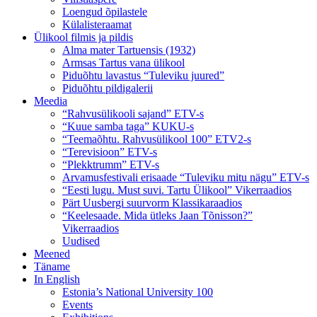
Loengud õpilastele
Külalisteraamat
Ülikool filmis ja pildis
Alma mater Tartuensis (1932)
Armsas Tartus vana ülikool
Piduõhtu lavastus “Tuleviku juured”
Piduõhtu pildigalerii
Meedia
“Rahvusülikooli sajand” ETV-s
“Kuue samba taga” KUKU-s
“Teemaõhtu. Rahvusülikool 100” ETV2-s
“Terevisioon” ETV-s
“Plekktrumm” ETV-s
Arvamusfestivali erisaade “Tuleviku mitu nägu” ETV-s
“Eesti lugu. Must suvi. Tartu Ülikool” Vikerraadios
Pärt Uusbergi suurvorm Klassikaraadios
“Keelesaade. Mida ütleks Jaan Tõnisson?”
Vikerraadios
Uudised
Meened
Täname
In English
Estonia’s National University 100
Events