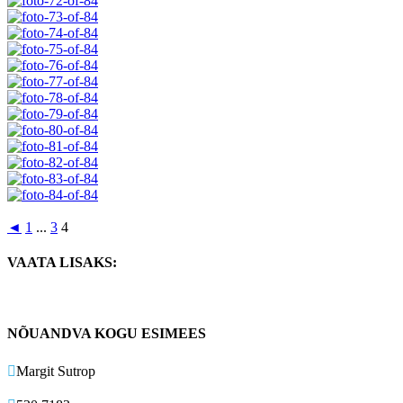
◄
1
...
3
4
VAATA LISAKS:
NÕUANDVA KOGU ESIMEES

Margit Sutrop