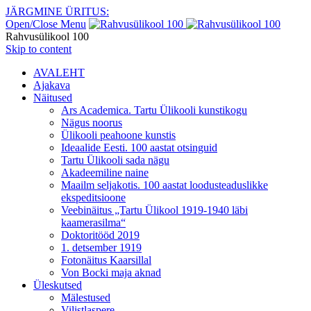
JÄRGMINE ÜRITUS:
Open/Close Menu
Rahvusülikool 100
Skip to content
AVALEHT
Ajakava
Näitused
Ars Academica. Tartu Ülikooli kunstikogu
Nägus noorus
Ülikooli peahoone kunstis
Ideaalide Eesti. 100 aastat otsinguid
Tartu Ülikooli sada nägu
Akadeemiline naine
Maailm seljakotis. 100 aastat loodusteaduslikke
ekspeditsioone
Veebinäitus „Tartu Ülikool 1919-1940 läbi
kaamerasilma“
Doktoritööd 2019
1. detsember 1919
Fotonäitus Kaarsillal
Von Bocki maja aknad
Üleskutsed
Mälestused
Vilistlaspere