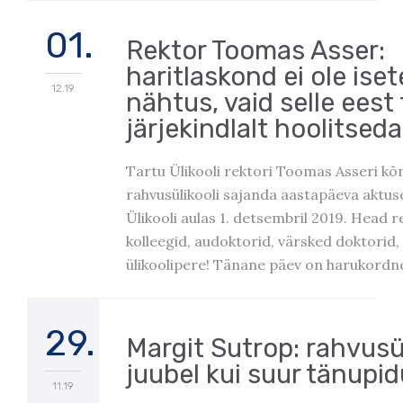
01.
Rektor Toomas Asser:
haritlaskond ei ole ise
12.19
nähtus, vaid selle eest
järjekindlalt hoolitseda
Tartu Ülikooli rektori Toomas Asseri kõ
rahvusülikooli sajanda aastapäeva aktus
Ülikooli aulas 1. detsembril 2019. Head r
kolleegid, audoktorid, värsked doktorid,
ülikoolipere! Tänane päev on harukordn
29.
Margit Sutrop: rahvusül
juubel kui suur tänupid
11.19