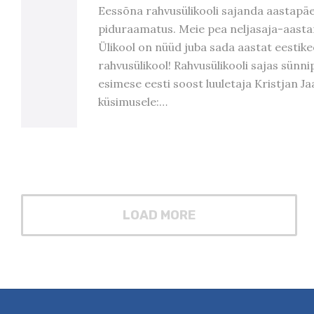
Eessõna rahvusülikooli sajanda aastapä
piduraamatus. Meie pea neljasaja-aast
Ülikool on nüüd juba sada aastat eestike
rahvusülikool! Rahvusülikooli sajas sünn
esimese eesti soost luuletaja Kristjan J
küsimusele:…
LOAD MORE