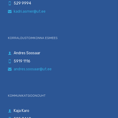
529 9994

kadri.asmer@ut.ee

KORRALDUSTOIMKONNA ESIMEES
Andres Soosaar

5919 1116

andres.soosaar@ut.ee

KOMMUNIKATSIOONIJUHT
Kaja Karo
