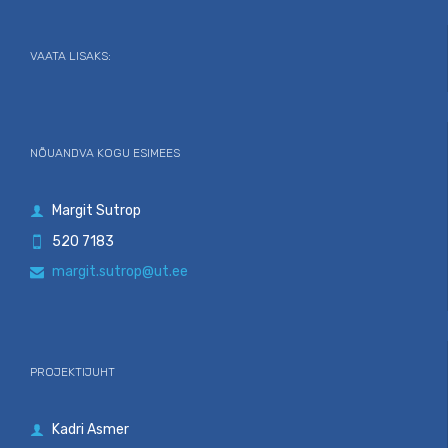
VAATA LISAKS:
NÕUANDVA KOGU ESIMEES
Margit Sutrop

520 7183

margit.sutrop@ut.ee

PROJEKTIJUHT
Kadri Asmer
