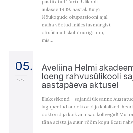
püstitatud Tartu Ülikooli
aulasse 1939. aastal. Kuigi
Nõukogude okupatsiooni ajal
maha võetud mälestusmärgist
oli säilinud skulptuurigrupp,
mis…
05.
Aveliina Helmi akadeem
loeng rahvusülikooli s
12.19
aastapäeva aktusel
Elukeskkond – sajandi ülesanne Austatud
lugupeetud audoktorid ja külalised, hea
doktorid ja kõik armsad kolleegid! Mul on
täna seista ja suur rõõm kogu Eesti rah