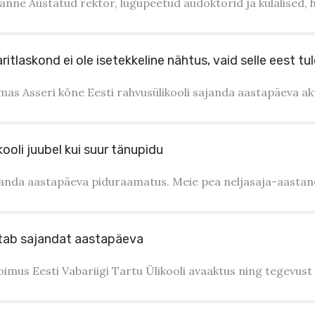
anne Austatud rektor, lugupeetud audoktorid ja külalised, 
tlaskond ei ole isetekkeline nähtus, vaid selle eest tul
mas Asseri kõne Eesti rahvusülikooli sajanda aastapäeva akt
ooli juubel kui suur tänupidu
janda aastapäeva piduraamatus. Meie pea neljasaja-aastan
istab sajandat aastapäeva
toimus Eesti Vabariigi Tartu Ülikooli avaaktus ning tegevust