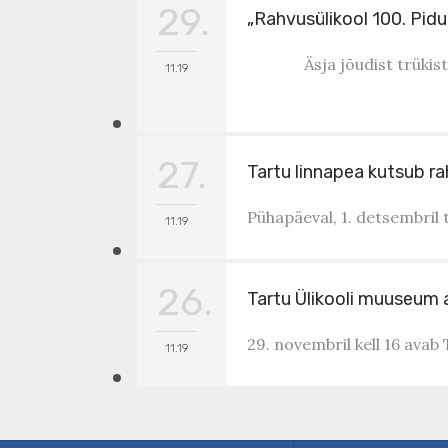
29.
„Rahvusülikool 100. Pidu
Äsja jõudist trükis
11.19
27.
Tartu linnapea kutsub ra
Pühapäeval, 1. detsembril 
11.19
26.
Tartu Ülikooli muuseum a
29. novembril kell 16 avab
11.19