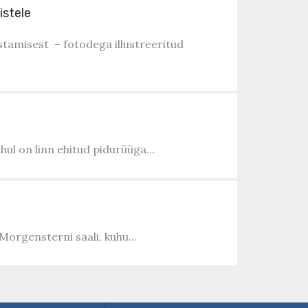
istele
istamisest – fotodega illustreeritud
uhul on linn ehitud pidurüüga…
 Morgensterni saali, kuhu…