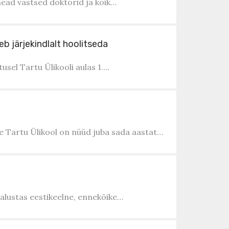
head vastsed doktorid ja kõik…
eb järjekindlalt hoolitseda
usel Tartu Ülikooli aulas 1….
e Tartu Ülikool on nüüd juba sada aastat…
 alustas eestikeelne, ennekõike…