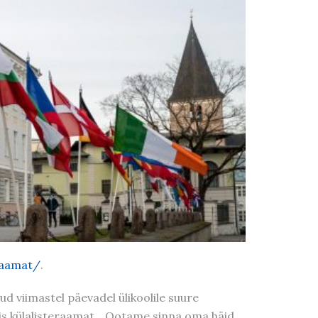
eraamat/
.
ud viimastel päevadel ülikoolile suure
ebis külalisteraamat. „Ootame sinna oma häid