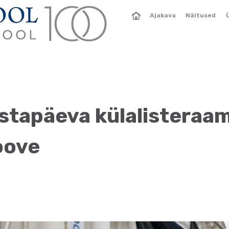
Ajakava
Näitused
astapäeva külalisteraa
oove