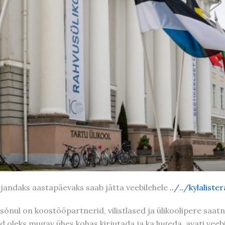
sajandaks aastapäevaks saab jätta veebilehele
../../kylalist
sõnul on koostööpartnerid, vilistlased ja ülikoolipere saatn
neid oleks mugav ühes kohas kirjutada ja ka lugeda, avati ve