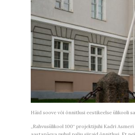
Häid soove või õnnitlusi eestikeelse ülikooli 
„Rahvusülikool 100“ projektijuhi Kadri Asmeri 
aastapäeva puhul palju siiraid õnnitlusi. Et 