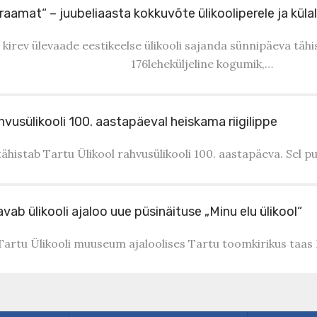
raamat“ – juubeliaasta kokkuvõte ülikooliperele ja külal
t kirev ülevaade eestikeelse ülikooli sajanda sünnipäeva täh
176leheküljeline kogumik,…
hvusülikooli 100. aastapäeval heiskama riigilippe
tähistab Tartu Ülikool rahvusülikooli 100. aastapäeva. Sel p
vab ülikooli ajaloo uue püsinäituse „Minu elu ülikool“
 Tartu Ülikooli muuseum ajaloolises Tartu toomkirikus taas