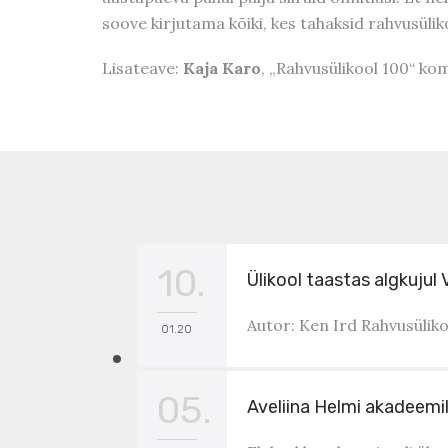
soove kirjutama kõiki, kes tahaksid rahvusülik
Lisateave:
Kaja Karo
, „Rahvusülikool 100“ ko
10.
Ülikool taastas algkuju
Autor: Ken Ird Rahvusüliko
01.20
05.
Aveliina Helmi akadeemil