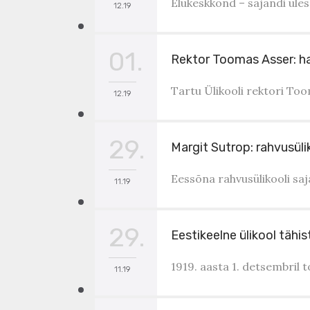
Elukeskkond – sajandi üles
12.19
01.
Rektor Toomas Asser: hari
Tartu Ülikooli rektori Too
12.19
29.
Margit Sutrop: rahvusülik
Eessõna rahvusülikooli sa
11.19
29.
Eestikeelne ülikool täh
1919. aasta 1. detsembril 
11.19