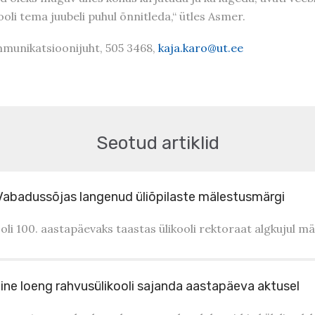
ooli tema juubeli puhul õnnitleda,“ ütles Asmer.
mmunikatsioonijuht, 505 3468,
kaja.karo@ut.ee
Seotud artiklid
l Vabadussõjas langenud üliõpilaste mälestusmärgi
oli 100. aastapäevaks taastas ülikooli rektoraat algkujul m
ine loeng rahvusülikooli sajanda aastapäeva aktusel