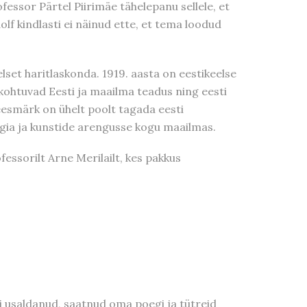
fessor Pärtel Piirimäe tähelepanu sellele, et
olf kindlasti ei näinud ette, et tema loodud
lset haritlaskonda. 1919. aasta on eestikeelse
 kohtuvad Eesti ja maailma teadus ning eesti
 eesmärk on ühelt poolt tagada eesti
oogia ja kunstide arengusse kogu maailmas.
fessorilt Arne Merilailt, kes pakkus
oli usaldanud, saatnud oma poegi ja tütreid