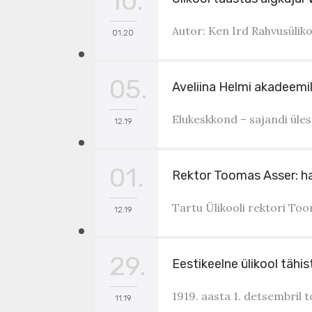
10.
Autor: Ken Ird Rahvusüliko
01.20
05.
Aveliina Helmi akadeemil
Elukeskkond – sajandi üles
12.19
01.
Rektor Toomas Asser: hari
Tartu Ülikooli rektori Too
12.19
29.
Eestikeelne ülikool täh
1919. aasta 1. detsembril 
11.19