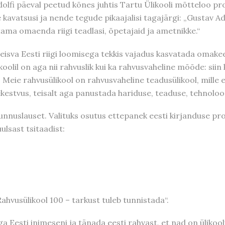
dolfi päeval peetud kõnes juhtis Tartu Ülikooli mõtteloo pro
e kavatsusi ja nende tegude pikaajalisi tagajärgi: „Gustav Ad
ma omaenda riigi teadlasi, õpetajaid ja ametnikke.“
isva Eesti riigi loomisega tekkis vajadus kasvatada omakee
oolil on aga nii rahvuslik kui ka rahvusvaheline mõõde: siin
a. Meie rahvusülikool on rahvusvaheline teadusülikool, mille
rjekestvus, teisalt aga panustada hariduse, teaduse, tehnol
unnuslauset. Valituks osutus ettepanek eesti kirjanduse pro
lsast tsitaadist:
ahvusülikool 100 – tarkust tuleb tunnistada“.
ga Eesti inimeseni ja tänada eesti rahvast, et nad on üliko