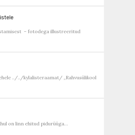
istele
istamisest – fotodega illustreeritud
ehele ../../kylalisteraamat/ „Rahvusülikool
uhul on linn ehitud pidurüüga…