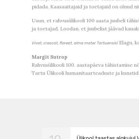
pidada. Kaasaaitajaid ja toetajaid on olnud ni
Usun, et rahvusülikooli 100 aasta juubeli täh
ja toetajad. Loodan, et juubelist jäävad kaua
Elagu, k
Vivat, crescat, floreat, alma mater Tartuensis!
Margit Sutrop
Rahvusülikooli 100. aastapäeva tähistamise 
Tartu Ülikooli humanitaarteaduste ja kunstide
Ülikool taastas algkuju