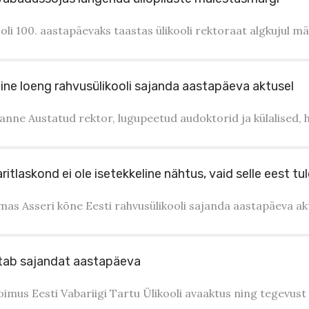
oli 100. aastapäevaks taastas ülikooli rektoraat algkujul m
ine loeng rahvusülikooli sajanda aastapäeva aktusel
anne Austatud rektor, lugupeetud audoktorid ja külalised, 
tlaskond ei ole isetekkeline nähtus, vaid selle eest tul
mas Asseri kõne Eesti rahvusülikooli sajanda aastapäeva akt
istab sajandat aastapäeva
toimus Eesti Vabariigi Tartu Ülikooli avaaktus ning tegevust