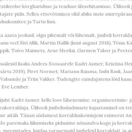
ikeelse kõrghariduse ja teaduse ülesehitamisse. Ülikooli j
tajate pidu. Selles ettevõtmises olid abiks meie suurepära
lduskomitee ja Tartu linn.
lja aasta jooksul, olgu pikemalt või lühemalt, juubeli korral
nu veel Jüri Allik, Martin Hallik (kuni august 2018), Tõnis K
ppik, Toivo Maimets, Arne Merilai, Garmen Tabor ja Peeter 
osalesid lisaks Andres Soosaarele Kadri Asmer, Kristina He
märts 2019), Piret Normet, Mariann Raisma, Imbi Rauk, Jaan
Vabamäe ja Triin Vakker. Tudengite esindajatena lõid kaasa
i Eve Lember.
tijuht Kadri Asmer, kelle loov lähenemine, organiseerimis- 
peakorraldaja. Ülikooli juubelisündmuste kajastamisel on t
uur aitäh. Tänan südamest korralduskomisjoni esimeest And
info paremaks liikumiseks pidasime nõuandva kogu ja korral
 meenutades, kuidas varasemaid juubeleid korraldati, ja a