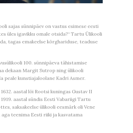
ooli sajas sünnipäev on vastus esimese eesti
stes üles igavikku omale otsida?“ Tartu Ülikooli
konda, tagas emakeelse kõrghariduse, teaduse
vusülikooli 100. sünnipäeva tähistamise
a dekaan Margit Sutrop ning ülikooli
a peale kunstiajaloolane Kadri Asmer.
 1632. aastal lõi Rootsi kuningas Gustav II
1919. aastal sündis Eesti Vabariigi Tartu
õttes, saksakeelse ülikooli eesmärk oli Vene
i aga teenima Eesti riiki ja kasvatama