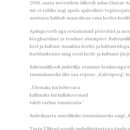
2018. aasta novembris ülikooli aulas Gustav A
me ei tohiks segi ajada ajalooliste tegutsejat
asutuses hakkab maarahvas oma keeles koolita
Ajalugu teeb aga ootamatuid pöördeid ja isese
kõrghariduse ja teaduse sünnipäev. Rahvusülik
keel ja kultuur maailma keelte ja kultuurideg
haritlaskonna ning eesti keele ja kultuuri jä
Rahvusülikooli juubeliks otsisime konkursiga t
tunnuslauseks üht osa eepose „Kalevipoeg“ kuu
„Ülemaks kui hõbevara
kallimaks kui kullakoormad
tuleb tarkus tunnistada.“
Juubeliaasta ametlikuks tunnuslauseks saigi „R
Tartu Ülikool soovib juubeliüritustega jõuda i