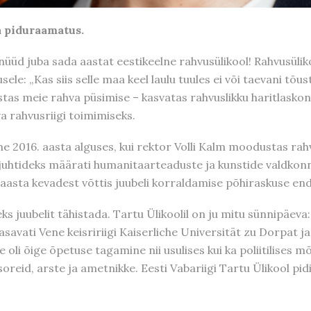
a piduraamatus.
üüd juba sada aastat eestikeelne rahvusülikool! Rahvusülik
ele: „Kas siis selle maa keel laulu tuules ei või taevani tõu
lustas meie rahva püsimise – kasvatas rahvuslikku haritlas
va rahvusriigi toimimiseks.
ime 2016. aasta alguses, kui rektor Volli Kalm moodustas rah
juhtideks määrati humanitaarteaduste ja kunstide valdkonn
aasta kevadest võttis juubeli korraldamise põhiraskuse end
ks juubelit tähistada. Tartu Ülikoolil on ju mitu sünnipäeva:
avati Vene keisririigi Kaiserliche Universität zu Dorpat ja 
 oli õige õpetuse tagamine nii usulises kui ka poliitilises m
soreid, arste ja ametnikke. Eesti Vabariigi Tartu Ülikool pid