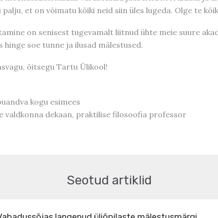
i palju, et on võimatu kõiki neid siin üles lugeda. Olge te k
istamine on senisest tugevamalt liitnud ühte meie suure aka
ks hinge soe tunne ja ilusad mälestused.
asvagu, õitsegu Tartu Ülikool!
nõuandva kogu esimees
 valdkonna dekaan, praktilise filosoofia professor
Seotud artiklid
l Vabadussõjas langenud üliõpilaste mälestusmärgi