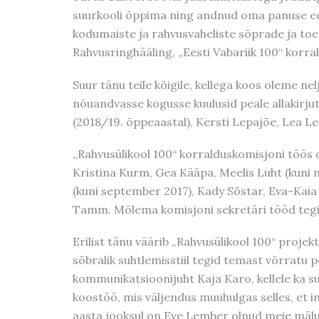
suurkooli õppima ning andnud oma panuse eest
kodumaiste ja rahvusvaheliste sõprade ja toe
Rahvusringhääling, „Eesti Vabariik 100“ korra
Suur tänu teile kõigile, kellega koos oleme ne
nõuandvasse kogusse kuulusid peale allakirjuta
(2018/19. õppeaastal), Kersti Lepajõe, Lea Le
„Rahvusülikool 100“ korralduskomisjoni töös 
Kristina Kurm, Gea Kääpa, Meelis Luht (kuni 
(kuni september 2017), Kady Sõstar, Eva-Kaia 
Tamm. Mõlema komisjoni sekretäri tööd teg
Erilist tänu väärib „Rahvusülikool 100“ projek
sõbralik suhtlemisstiil tegid temast võrratu 
kommunikatsioonijuht Kaja Karo, kellele ka s
koostöö, mis väljendus muuhulgas selles, et 
aasta jooksul on Eve Lember olnud meie mälu,