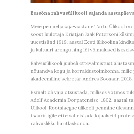
Eessõna rahvusülikooli sajanda aastapäev
Meie pea neljasaja-aastane Tartu Ülikool on n
soost luuletaja Kristjan Jaak Petersoni küsimus
uuestisünd 1919. aastal Eesti ülikoolina kind
ja kultuuri arengu ning lõi võimalused iseseis
Rahvusülikooli juubeli ettevalmistust alustas
nõuandva kogu ja korraldustoimkonna, mille 
akadeemiline sekretär Andres Soosaar. 2018. 
Esmalt oli vaja otsustada, millises võtmes tule
Adolf Academia Dorpatensise, 1802. aastal taas
Ülikool. Rootsiaegse ülikooli peamine ülesanne
tsaaririigile ette valmistada lojaalseid profes
rahvuslikku haritlaskonda.