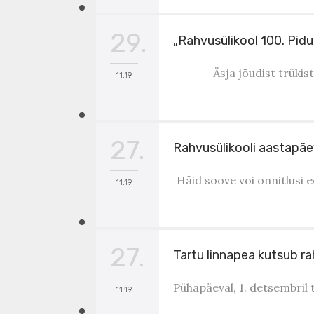
29.
„Rahvusülikool 100. Pidu
Äsja jõudist trükis
11.19
27.
Rahvusülikooli aastapäe
Häid soove või õnnitlusi e
11.19
27.
Tartu linnapea kutsub ra
Pühapäeval, 1. detsembril 
11.19