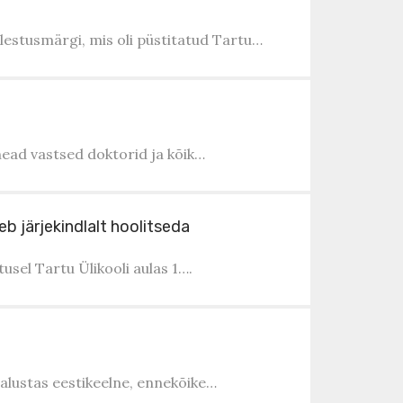
älestusmärgi, mis oli püstitatud Tartu…
head vastsed doktorid ja kõik…
eb järjekindlalt hoolitseda
usel Tartu Ülikooli aulas 1….
 alustas eestikeelne, ennekõike…