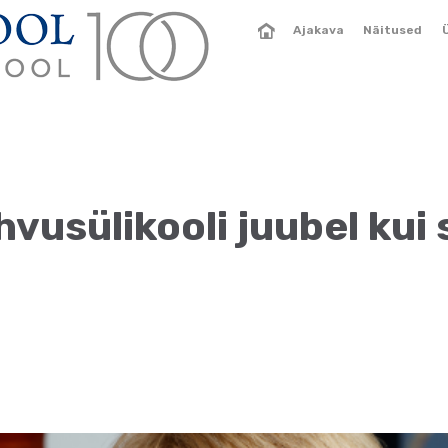
Ajakava
Näitused
hvusülikooli juubel kui 