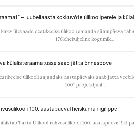
raamat“ – juubeliaasta kokkuvõte ülikooliperele ja külal
t kirev ülevaade eestikeelse ülikooli sajanda sünnipäeva täh
176leheküljeline kogumik,…
va külalisteraamatusse saab jätta õnnesoove
estikeelse ülikooli sajandaks aastapäevaks saab jätta veebil
100“ projektijuhi…
hvusülikooli 100. aastapäeval heiskama riigilippe
tähistab Tartu Ülikool rahvusülikooli 100. aastapäeva. Sel p