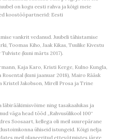
uubel on kogu eesti rahva ja kõigi meie
sed koostööpartnerid: Eesti
damise vankrit vedanud. Juubeli tähistamise
arki, Toomas Kiho, Jaak Kikas, Tuulike Kivestu
Tulviste (kuni märts 2017).
rmann, Kaja Karo, Kristi Kerge, Kulno Kungla,
 Rosental (kuni jaanuar 2018), Mairo Rääsk
 Kristel Jakobson, Mirell Prosa ja Trine
ja läbirääkimisvõime ning tasakaalukas ja
einud väga head tööd „Rahvusülikool 100“
res Soosaart, kellega oli meil suurepärane
dustoimkonna ühiseid istungeid. Kõigi nelja
idates meil planeeritud ettevõtmistes järge