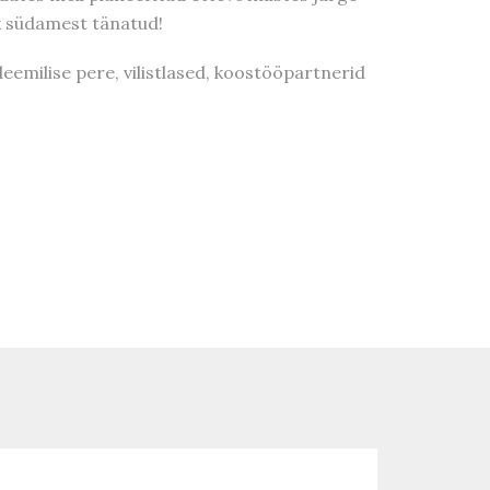
õik südamest tänatud!
deemilise pere, vilistlased, koostööpartnerid