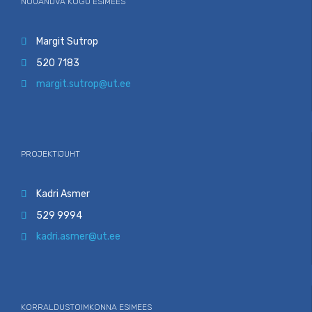
NÕUANDVA KOGU ESIMEES
Margit Sutrop

520 7183

margit.sutrop@ut.ee

PROJEKTIJUHT
Kadri Asmer

529 9994

kadri.asmer@ut.ee

KORRALDUSTOIMKONNA ESIMEES