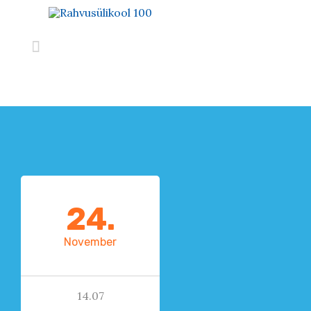

24.
November
14.07