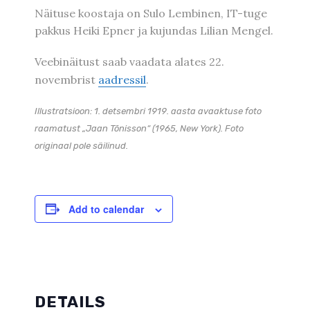
Näituse koostaja on Sulo Lembinen, IT-tuge
pakkus Heiki Epner ja kujundas Lilian Mengel.
Veebinäitust saab vaadata alates 22.
novembrist
aadressil
.
Illustratsioon: 1. detsembri 1919. aasta avaaktuse foto
raamatust „Jaan Tõnisson“ (1965, New York). Foto
originaal pole säilinud.
Add to calendar
DETAILS