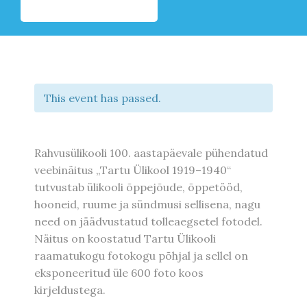
This event has passed.
Rahvusülikooli 100. aastapäevale pühendatud
veebinäitus „Tartu Ülikool 1919–1940“
tutvustab ülikooli õppejõude, õppetööd,
hooneid, ruume ja sündmusi sellisena, nagu
need on jäädvustatud tolleaegsetel fotodel.
Näitus on koostatud Tartu Ülikooli
raamatukogu fotokogu põhjal ja sellel on
eksponeeritud üle 600 foto koos
kirjeldustega.