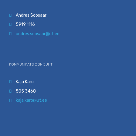
Andres Soosaar

5919 1116

andres.soosaar@ut.ee

KOMMUNIKATSIOONIJUHT
Kaja Karo

505 3468

kaja.karo@ut.ee
