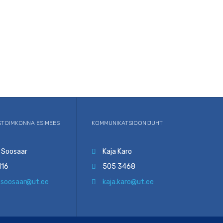
TOIMKONNA ESIMEES
KOMMUNIKATSIOONIJUHT
 Soosaar
Kaja Karo

116
505 3468

.soosaar@ut.ee
kaja.karo@ut.ee
