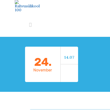

14.07
24.
November