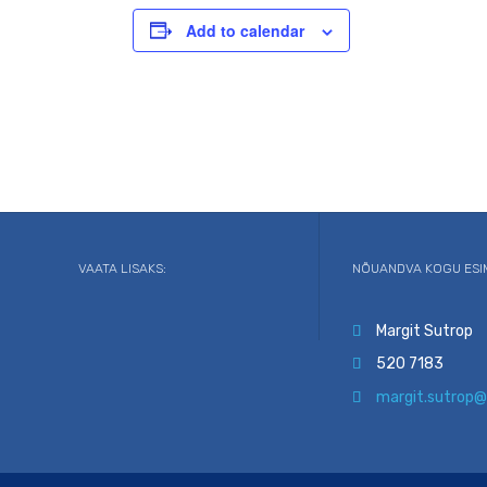
Add to calendar
VAATA LISAKS:
NÕUANDVA KOGU ESI
Margit Sutrop

520 7183

margit.sutrop@
