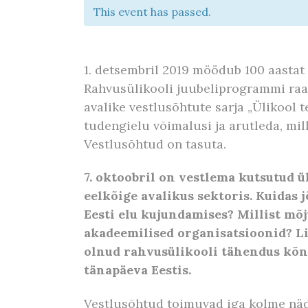
This event has passed.
1. detsembril 2019 möödub 100 aastat
Rahvusülikooli juubeliprogrammi raa
avalike vestlusõhtute sarja „Ülikool 
tudengielu võimalusi ja arutleda, mil
Vestlusõhtud on tasuta.
7. oktoobril on vestlema kutsutud ül
eelkõige avalikus sektoris. Kuidas 
Eesti elu kujundamises? Millist mõj
akadeemilised organisatsioonid? Li
olnud rahvusülikooli tähendus kõnel
tänapäeva Eestis.
Vestlusõhtud toimuvad iga kolme näda