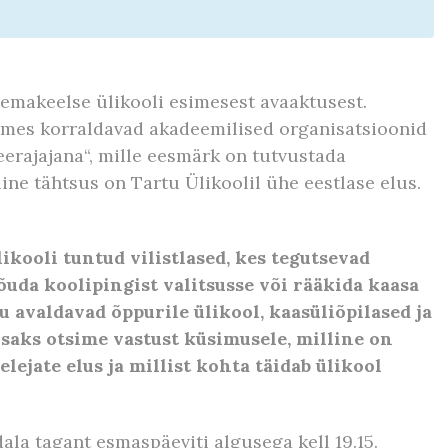
 emakeelse ülikooli esimesest avaaktusest.
mes korraldavad akadeemilised organisatsioonid
teerajajana“, mille eesmärk on tutvustada
line tähtsus on Tartu Ülikoolil ühe eestlase elus.
ikooli tuntud vilistlased, kes tegutsevad
jõuda koolipingist valitsusse või rääkida kaasa
u avaldavad õppurile ülikool, kaasüliõpilased ja
saks otsime vastust küsimusele, milline on
ejate elus ja millist kohta täidab ülikool
la tagant esmaspäeviti algusega kell 19.15.