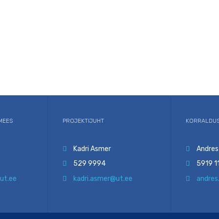
MEES
PROJEKTIJUHT
KORRALDUS
Kadri Asmer
Andres


529 9994
5919 1


ut.ee
kadri.asmer@ut.ee
andres

