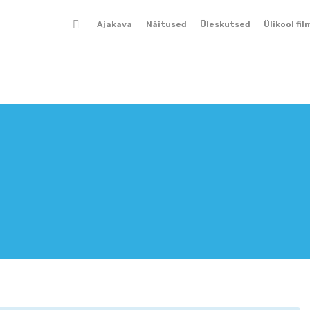
Ajakava
Näitused
Üleskutsed
Ülikool fil