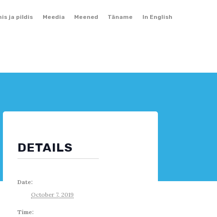
Skip
mis ja pildis
Meedia
Meened
Täname
In English
to
content
DETAILS
Date:
October 7, 2019
Time: