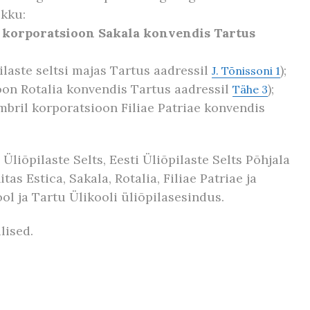
ikku:
il korporatsioon Sakala konvendis Tartus
pilaste seltsi majas Tartus aadressil
);
J. Tõnissoni 1
oon Rotalia konvendis Tartus aadressil
);
Tähe 3
embril korporatsioon Filiae Patriae konvendis
Üliõpilaste Selts, Eesti Üliõpilaste Selts Põhjala
as Estica, Sakala, Rotalia, Filiae Patriae ja
ol ja Tartu Ülikooli üliõpilasesindus.
lised.