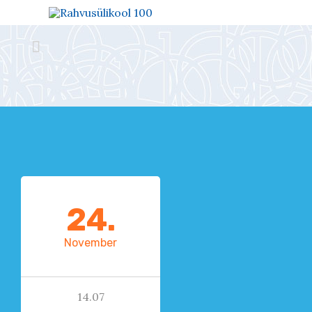

24.
November
14.07