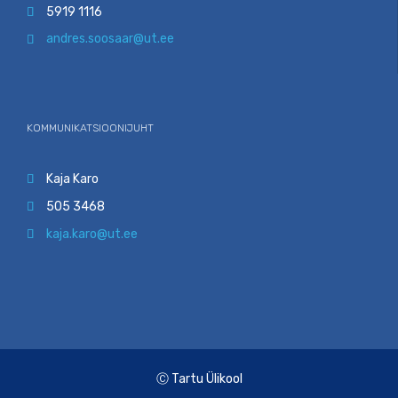
5919 1116

andres.soosaar@ut.ee

KOMMUNIKATSIOONIJUHT
Kaja Karo

505 3468

kaja.karo@ut.ee

Ⓒ Tartu Ülikool