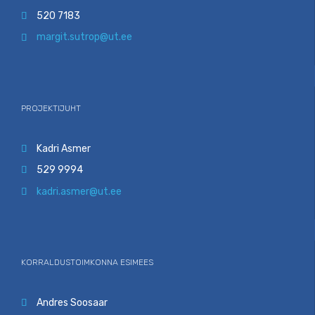
520 7183

margit.sutrop@ut.ee

PROJEKTIJUHT
Kadri Asmer

529 9994

kadri.asmer@ut.ee

KORRALDUSTOIMKONNA ESIMEES
Andres Soosaar
