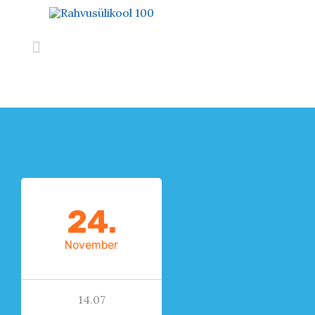

24.
November
14.07