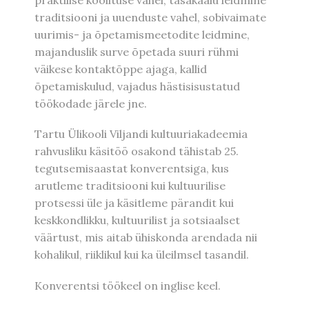
praktilise koolituse vahel, tasakaalu leidmine
traditsiooni ja uuenduste vahel, sobivaimate
uurimis- ja õpetamismeetodite leidmine,
majanduslik surve õpetada suuri rühmi
väikese kontaktõppe ajaga, kallid
õpetamiskulud, vajadus hästisisustatud
töökodade järele jne.
Tartu Ülikooli Viljandi kultuuriakadeemia
rahvusliku käsitöö osakond tähistab 25.
tegutsemisaastat konverentsiga, kus
arutleme traditsiooni kui kultuurilise
protsessi üle ja käsitleme pärandit kui
keskkondlikku, kultuurilist ja sotsiaalset
väärtust, mis aitab ühiskonda arendada nii
kohalikul, riiklikul kui ka üleilmsel tasandil.
Konverentsi töökeel on inglise keel.