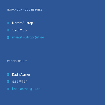
NÕUANDVA KOGU ESIMEES
Margit Sutrop

520 7183

margit.sutrop@ut.ee

PROJEKTIJUHT
Kadri Asmer

529 9994

kadri.asmer@ut.ee
