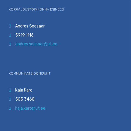
KORRALDUSTOIMKONNA ESIMEES
Andres Soosaar

5919 1116

andres.soosaar@ut.ee

KOMMUNIKATSIOONIJUHT
Kaja Karo

505 3468

kaja.karo@ut.ee
