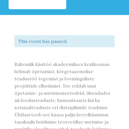
This event has passed.
Rahvuslik käsitöö akadeemilises keskkonnas
hõlmab õpetamist, kõrgetasemelise
teadustöö tegemist ja loominguliste
projektide elluviimist. See eeldab uusi
õpetamis- ja uurimismeetodeid, ühendades
nii loodusteaduste, humanitaaria kui ka
sotsiaalteaduste eri distsipliinide teadmisi.
Ühtlasi toob see kaasa palju keerdküsimusi:
tasakaalu hoidmine teoreetilise uurimise ja