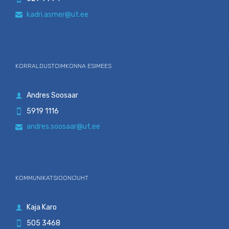
kadri.asmer@ut.ee

KORRALDUSTOIMKONNA ESIMEES
Andres Soosaar

5919 1116

andres.soosaar@ut.ee

KOMMUNIKATSIOONIJUHT
Kaja Karo

505 3468
