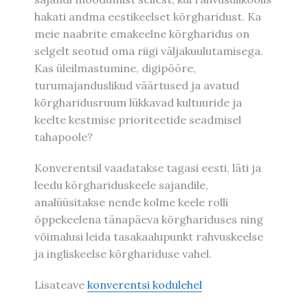
hakati andma eestikeelset kõrgharidust. Ka
meie naabrite emakeelne kõrgharidus on
selgelt seotud oma riigi väljakuulutamisega.
Kas üleilmastumine, digipööre,
turumajanduslikud väärtused ja avatud
kõrgharidusruum lükkavad kultuuride ja
keelte kestmise prioriteetide seadmisel
tahapoole?
Konverentsil vaadatakse tagasi eesti, läti ja
leedu kõrghariduskeele sajandile,
analüüsitakse nende kolme keele rolli
õppekeelena tänapäeva kõrghariduses ning
võimalusi leida tasakaalupunkt rahvuskeelse
ja ingliskeelse kõrghariduse vahel.
Lisateave
konverentsi kodulehel