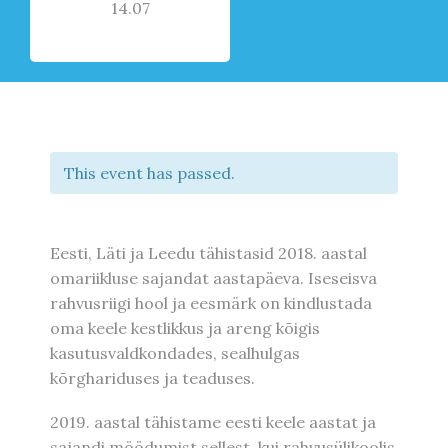
14.07
This event has passed.
Eesti, Läti ja Leedu tähistasid 2018. aastal
omariikluse sajandat aastapäeva. Iseseisva
rahvusriigi hool ja eesmärk on kindlustada
oma keele kestlikkus ja areng kõigis
kasutusvaldkondades, sealhulgas
kõrghariduses ja teaduses.
2019. aastal tähistame eesti keele aastat ja
sajandi möödumist sellest, kui rahvusülikoolis