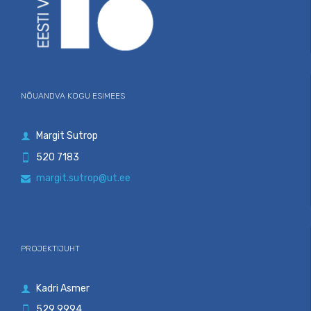
NÕUANDVA KOGU ESIMEES
Margit Sutrop

520 7183

margit.sutrop@ut.ee

PROJEKTIJUHT
Kadri Asmer

529 9994
