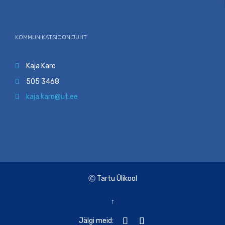
KOMMUNIKATSIOONIJUHT
Kaja Karo

505 3468

kaja.karo@ut.ee

Ⓒ Tartu Ülikool
↑


Jälgi meid: