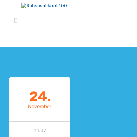

24.
November
14.07