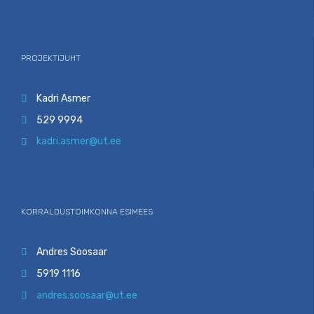
PROJEKTIJUHT
Kadri Asmer

529 9994

kadri.asmer@ut.ee

KORRALDUSTOIMKONNA ESIMEES
Andres Soosaar

5919 1116

andres.soosaar@ut.ee
