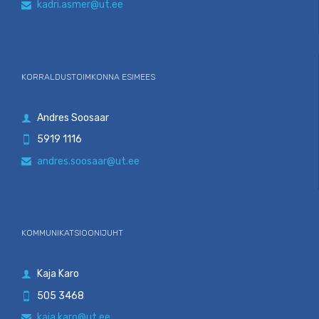
kadri.asmer@ut.ee

KORRALDUSTOIMKONNA ESIMEES
Andres Soosaar

5919 1116

andres.soosaar@ut.ee

KOMMUNIKATSIOONIJUHT
Kaja Karo

505 3468

kaja.karo@ut.ee
