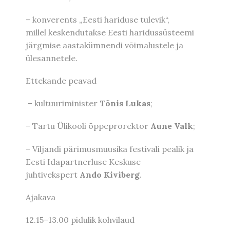
– konverents „Eesti hariduse tulevik“,
millel keskendutakse Eesti haridussüsteemi
järgmise aastakümnendi võimalustele ja
ülesannetele.
Ettekande peavad
– kultuuriminister
Tõnis Lukas
;
– Tartu Ülikooli õppeprorektor
Aune Valk
;
– Viljandi pärimusmuusika festivali pealik ja
Eesti Idapartnerluse Keskuse
juhtivekspert
Ando Kiviberg
.
Ajakava
12.15–13.00 pidulik kohvilaud