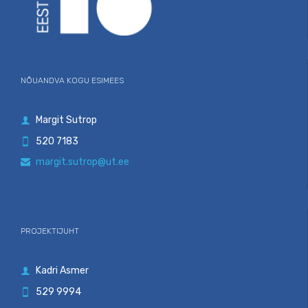
NÕUANDVA KOGU ESIMEES
Margit Sutrop

520 7183

margit.sutrop@ut.ee

PROJEKTIJUHT
Kadri Asmer

529 9994
