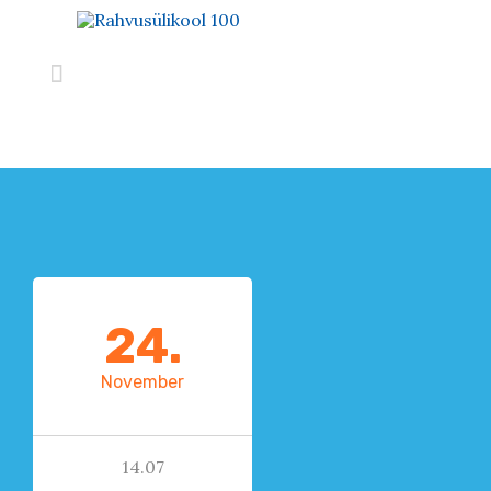

24.
November
14.07