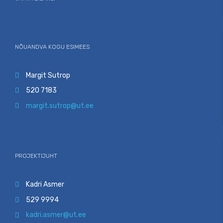
NÕUANDVA KOGU ESIMEES
Margit Sutrop

520 7183

margit.sutrop@ut.ee

PROJEKTIJUHT
Kadri Asmer

529 9994

kadri.asmer@ut.ee
