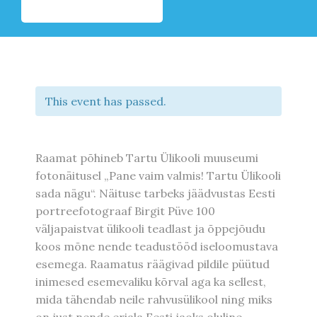
This event has passed.
Raamat põhineb Tartu Ülikooli muuseumi
fotonäitusel „Pane vaim valmis! Tartu Ülikooli
sada nägu“. Näituse tarbeks jäädvustas Eesti
portreefotograaf Birgit Püve 100
väljapaistvat ülikooli teadlast ja õppejõudu
koos mõne nende teadustööd iseloomustava
esemega. Raamatus räägivad pildile püütud
inimesed esemevaliku kõrval aga ka sellest,
mida tähendab neile rahvusülikool ning miks