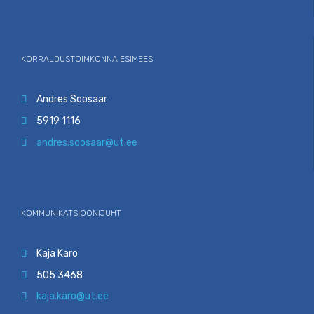
KORRALDUSTOIMKONNA ESIMEES
Andres Soosaar

5919 1116

andres.soosaar@ut.ee

KOMMUNIKATSIOONIJUHT
Kaja Karo

505 3468

kaja.karo@ut.ee
