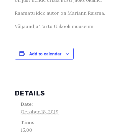
on just nende eriala Eesti jaoks oluline.
Raamatu idee autor on Mariann Raisma.
Väljaandja Tartu Ülikooli muuseum.
Add to calendar
DETAILS
Date:
October 18, 2019
Time:
15.00