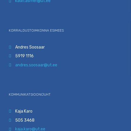
kadri.asmer@ut.ee

KORRALDUSTOIMKONNA ESIMEES
Andres Soosaar

5919 1116

andres.soosaar@ut.ee

KOMMUNIKATSIOONIJUHT
Kaja Karo

505 3468

kaja.karo@ut.ee
