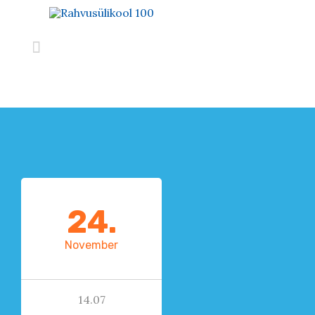

24.
November
14.07