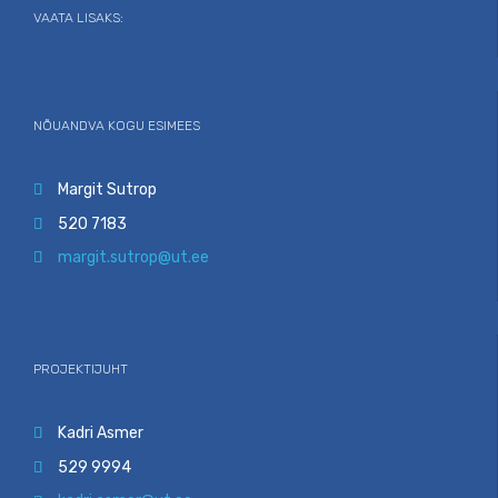
VAATA LISAKS:
NÕUANDVA KOGU ESIMEES
Margit Sutrop

520 7183

margit.sutrop@ut.ee

PROJEKTIJUHT
Kadri Asmer

529 9994
