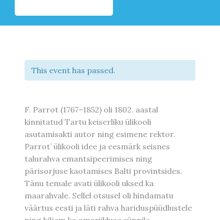
This event has passed.
F. Parrot (1767–1852) oli 1802. aastal
kinnitatud Tartu keiserliku ülikooli
asutamisakti autor ning esimene rektor.
Parrot’ ülikooli idee ja eesmärk seisnes
talurahva emantsipeerimises ning
pärisorjuse kaotamises Balti provintsides.
Tänu temale avati ülikooli uksed ka
maarahvale. Sellel otsusel oli hindamatu
väärtus eesti ja läti rahva hariduspüüdlustele