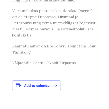
ning hiljem ka omariikluse sünnile.
Viies mahukas peatükis käsitletakse Parrot’
eri eluetappe Euroopas, Liivimaal ja
Peterburis ning tema mitmekülgset tegevust
ajastu laiemas haridus- ja sotsiaalpoliitilises
kontekstis.
Raamatu autor on Epi Tohvri, toimetaja Tõnu
Tannberg.
Väljaandja Tartu Ülikooli Kirjastus.
Add to calendar