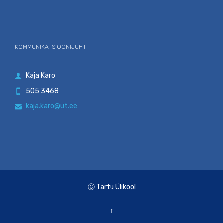
KOMMUNIKATSIOONIJUHT
Kaja Karo

505 3468

kaja.karo@ut.ee

Ⓒ Tartu Ülikool
↑