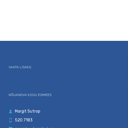
VAATA LISAKS:
NÕUANDVA KOGU ESIMEES
Margit Sutrop

520 7183
