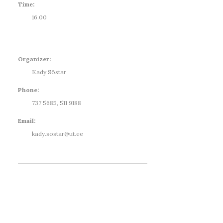
Time:
16.00
Organizer:
Kady Sõstar
Phone:
737 5685, 511 9188
Email:
kady.sostar@ut.ee