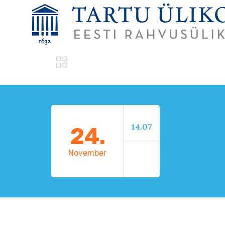

14.07
24.
November