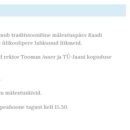
oimub traditsiooniline mälestuspäev Raadi
b ülikoolipere lahkunud liikmeid.
ad rektor Toomas Asser ja TÜ-Jaani koguduse
.
mu mälestuskivid.
 peahoone tagant kell 15.30.