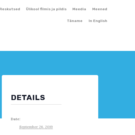
Skip
Üleskutsed
Ülikool filmis ja pildis
Meedia
Meened
to
Täname
In English
content
DETAILS
Date:
September 26, 2019