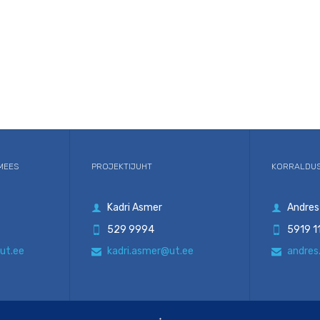
MEES
PROJEKTIJUHT
KORRALDUS
Kadri Asmer
Andres


529 9994
5919 1


ut.ee
kadri.asmer@ut.ee
andres

