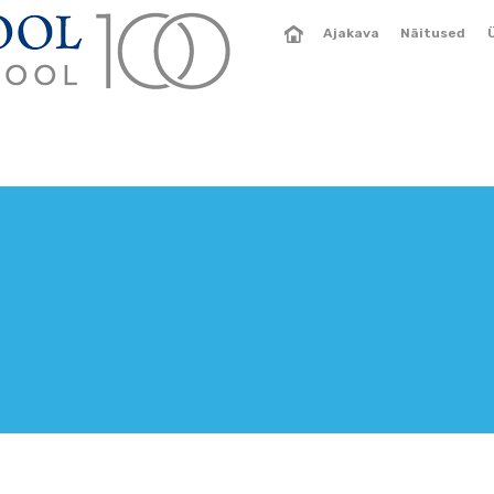
Ajakava
Näitused