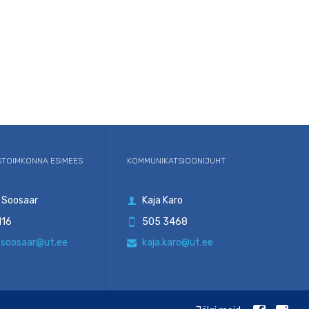
TOIMKONNA ESIMEES
KOMMUNIKATSIOONIJUHT
 Soosaar
Kaja Karo

116
505 3468

.soosaar@ut.ee
kaja.karo@ut.ee
