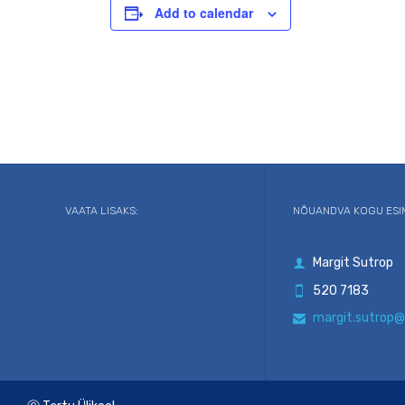
Add to calendar
VAATA LISAKS:
NÕUANDVA KOGU ESI
Margit Sutrop

520 7183

margit.sutrop@
