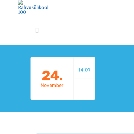

14.07
24.
November