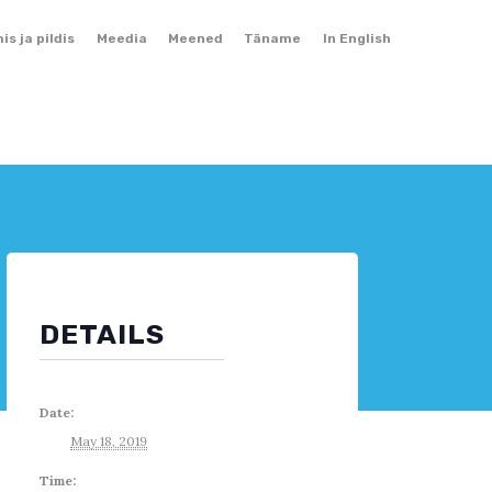
Skip
mis ja pildis
Meedia
Meened
Täname
In English
to
content
DETAILS
Date:
May 18, 2019
Time: