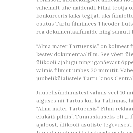
vähemalt ühe näidendi. Filmi tootja o
konkureeris kaks tegijat, üks filmiett
osutus Tartu filmimees Theodor Luts
rea dokumentaalfilmide ning samuti k
“Alma mater Tartuensis” on kolmest f
kestev dokumentaalfilm. See võeti üle
ülikooli ajalugu ning igapäevast õppe
valmis filmist umbes 20 minutit. Vahe
juubelikülalistele Tartu kinos Central
Juubelisündmustest valmis veel 10 minu
alguses nii Tartus kui ka Tallinnas, h
“Alma mater Tartuensis”. Filmi reklaam
elukäik pildis”. Tunnuslauseks oli „…f
ajaloost, ülikooli asutiste tegevusest,
Juubelisündmusi kajastavale osale vahe