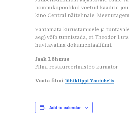
hommikupoolikul võetud kaadrid jõuds
kino Central näitelinale. Meenutagem,
Vaatamata kiirustamisele ja tuntavale
aeg) võib tunnistada, et Theodor Luts
huvitavaima dokumentaalfilmi.
Jaak Lõhmus
Filmi restaureerimistöö kuraator
Vaata filmi
lühiklippi Youtube’is
Add to calendar