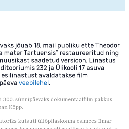
vaks jõuab 18. mail publiku ette Theodor
 mater Tartuensis” restaureeritud ning
 muusikast saadetud versioon.
Linastus
itooriumis 232 ja Ülikooli 17 asuva
 esilinastust avaldatakse film
apäeva
veebilehel
.
ooli 300. sünnipäevaks dokumentaalfilm pakkus
han Kõpp.
 autoriks kutsuti üliõpilaskonna esimees Ilmar
 mees, kes muuseas oli sahtlisse kirjutanud ka