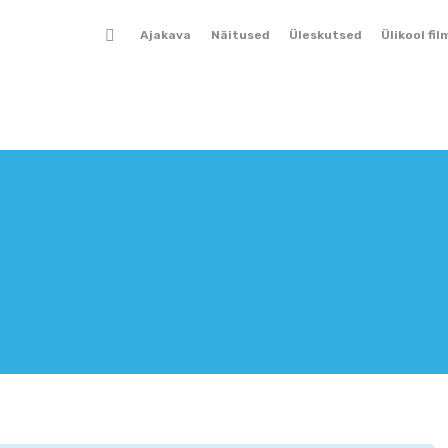
Ajakava
Näitused
Üleskutsed
Ülikool fil