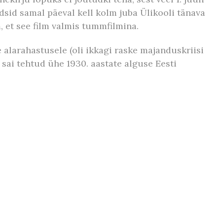
id samal päeval kell kolm juba Ülikooli tänava
 et see film valmis tummfilmina.
 alarahastusele (oli ikkagi raske majanduskriisi
 sai tehtud ühe 1930. aastate alguse Eesti