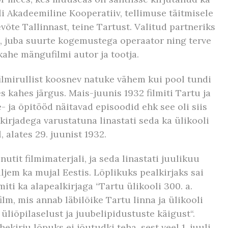
li Akadeemiline Kooperatiiv, tellimuse täitmisele
evõte Tallinnast, teine Tartust. Valitud partneriks
, juba suurte kogemustega operaator ning terve
ahe mängufilmi autor ja tootja.
ilmirullist koosnev natuke vähem kui pool tundi
s kahes järgus. Mais-juunis 1932 filmiti Tartu ja
- ja õpitööd näitavad episoodid ehk see oli siis
kirjadega varustatuna linastati seda ka ülikooli
, alates 29. juunist 1932.
tit filmimaterjali, ja seda linastati juulikuu
iljem ka mujal Eestis. Lõplikuks pealkirjaks sai
iti ka alapealkirjaga “Tartu ülikooli 300. a.
ilm, mis annab läbilõike Tartu linna ja ülikooli
 üliõpilaselust ja juubelipidustuste käigust“.
kirju lõpuks ei jõutudki teha, sest veel 1. juuli