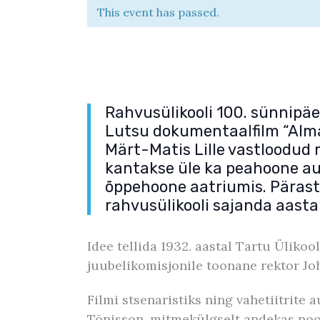
This event has passed.
Rahvusülikooli 100. sünnipäe
Lutsu dokumentaalfilm “Alma
Märt-Matis Lille vastloodud
kantakse üle ka peahoone aud
õppehoone aatriumis.
Pärast
rahvusülikooli sajanda aast
Idee tellida 1932. aastal Tartu Ülik
juubelikomisjonile toonane rektor Jo
Filmi stsenaristiks ning vahetiitrite
Tõnisson, mitmekülgselt andekas noor