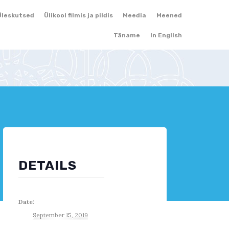
Skip
Üleskutsed
Ülikool filmis ja pildis
Meedia
Meened
to
Täname
In English
content
DETAILS
Date:
September 15, 2019