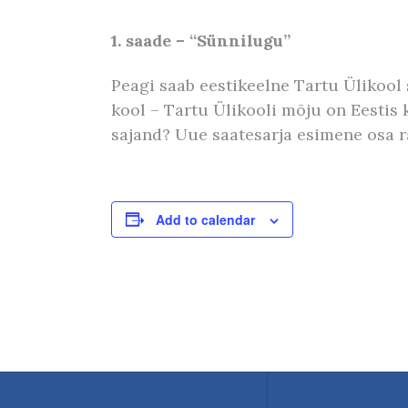
1. saade – “Sünnilugu”
Peagi saab eestikeelne Tartu Ülikool 
kool – Tartu Ülikooli mõju on Eestis 
sajand? Uue saatesarja esimene osa r
Add to calendar