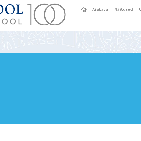
Ajakava
Näitused