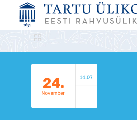

14.07
24.
November