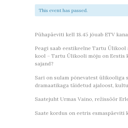
This event has passed.
Pühapäeviti kell 18.45 jõuab ETV kana
Peagi saab eestikeelne Tartu Ülikool 
kool – Tartu Ülikooli mõju on Eestis 
sajand?
Sari on sulam põnevatest ülikooliga 
dramaatikaga täidetud ajaloost, kultu
Saatejuht Urmas Vaino, režissöör Erle
Saate kordus on eetris esmaspäeviti ke