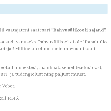
lil vaatajateni saatesari
“Rahvusülikooli sajand”.
sajandi vanuseks. Rahvusülikool ei ole lihtsalt üks
kõikjal! Milline on olnud meie rahvusülikooli
seotud inimestest, maailmatasemel teadustööst,
uri- ja tudengielust ning paljust muust.
 Veber.
ll 14.45.