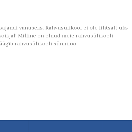
sajandi vanuseks. Rahvusülikool ei ole lihtsalt üks
kõikjal! Milline on olnud meie rahvusülikooli
äägib rahvusülikooli sünniloo.