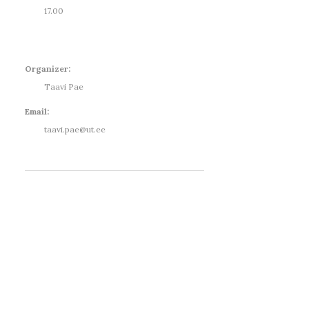
17.00
Organizer:
Taavi Pae
Email:
taavi.pae@ut.ee