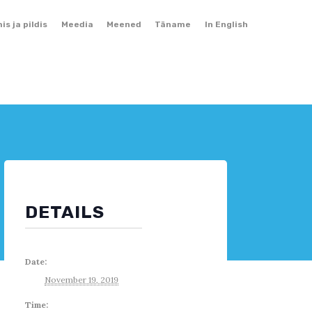
Skip
mis ja pildis
Meedia
Meened
Täname
In English
to
content
DETAILS
Date:
November 19, 2019
Time: