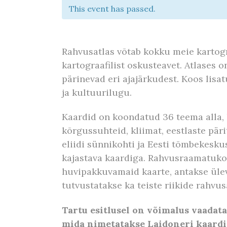
This event has passed.
Rahvusatlas võtab kokku meie kartogra
kartograafilist oskusteavet. Atlases on
pärinevad eri ajajärkudest. Koos lisa
ja kultuurilugu.
Kaardid on koondatud 36 teema alla, k
kõrgussuhteid, kliimat, eestlaste pärit
eliidi sünnikohti ja Eesti tõmbekesk
kajastava kaardiga. Rahvusraamatukog
huvipakkuvamaid kaarte, antakse ülev
tutvustatakse ka teiste riikide rahvus
Tartu esitlusel on võimalus vaadata
mida nimetatakse Laidoneri kaardiks