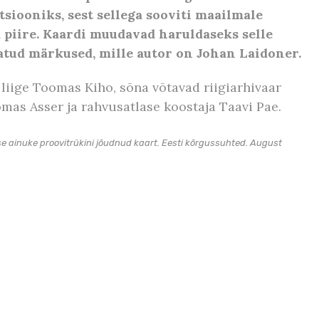
tsiooniks, sest sellega sooviti maailmale
a piire. Kaardi muudavad haruldaseks selle
tatud märkused, mille autor on Johan Laidoner.
liige Toomas Kiho, sõna võtavad riigiarhivaar
oomas Asser ja rahvusatlase koostaja Taavi Pae.
se ainuke proovitrükini jõudnud kaart. Eesti kõrgussuhted. August