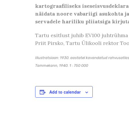
kartograafiliseks iseseisvusdeklara
näidata noore vabariigi asukohta j
servadele hariliku pliiatsiga kirju
Tartu esitlust juhib EV100 juhtrühma 
Priit Pirsko, Tartu Ülikooli rektor T
Illustratsioon: 1930. aastatel kavandatud rahvusatla
Tammekann, 1940. 1 : 750 000
Add to calendar