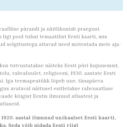
afilise pärandi ja näitlikustab praegust
 ligi pool tuhat temaatilist Eesti kaarti, mis
tud selgitustega aitavad need mõtestada meie aja-
us tutvustatakse näiteks Eesti piiri kujunemist,
olu, rahvaluulet, religiooni, 1930. aastate Eesti
usi. Iga teemapeatükk lõpeb uue, tänapäeva
us avataval näitusel esitletakse rahvusatlase
aade kõigist Eestis ilmunud atlastest ja
atlaseid.
 1920. aastal ilmunud unikaalset Eesti kaarti,
. Seda võib pidada Eesti riigi