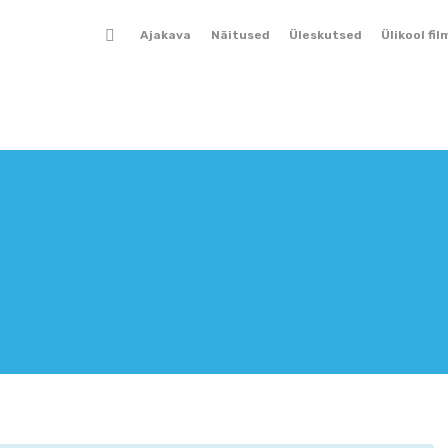
Ajakava
Näitused
Üleskutsed
Ülikool fil