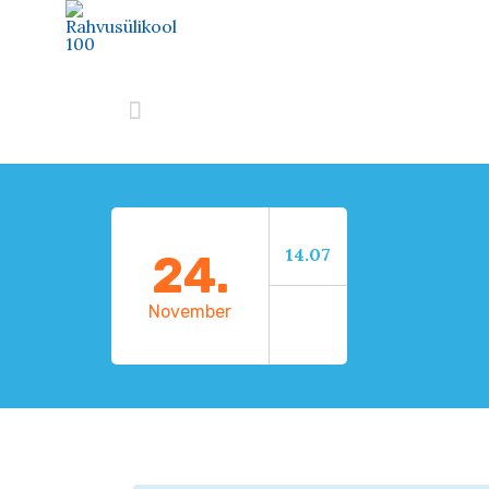

14.07
24.
November