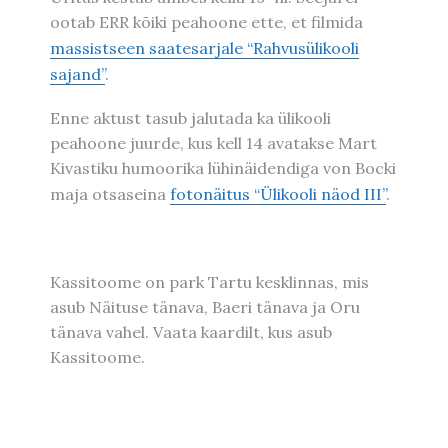
ootab ERR kõiki peahoone ette, et filmida
massistseen saatesarjale “Rahvusülikooli
sajand”
.
Enne aktust tasub jalutada ka ülikooli
peahoone juurde, kus kell 14 avatakse Mart
Kivastiku humoorika lühinäidendiga von Bocki
maja otsaseina
fotonäitus “Ülikooli näod III”
.
Kassitoome on park Tartu kesklinnas, mis
asub Näituse tänava, Baeri tänava ja Oru
tänava vahel. Vaata kaardilt, kus asub
Kassitoome.