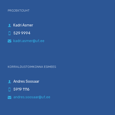
PROJEKTIJUHT
Kadri Asmer

529 9994

kadri.asmer@ut.ee

KORRALDUSTOIMKONNA ESIMEES
Andres Soosaar

5919 1116

andres.soosaar@ut.ee
