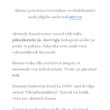
Aktuse ja kontsertetenduse veebiülekannet
saab jälgida aadressil
uttv.ee
Aktusele Kassitoome veerel võib tulla
piknikuteki ja -korviga
, kohapeal sööke ja
jooke ei pakuta. Sularaha eest saab osta
rahvusülikooli meeneid.
Riietus võiks olla sedavõrd mugav, et
mõnusalt oru nõlval istuda. Toole on piiratud
hulk.
Enamus laulusõnu leiad ka 2009. aastal välja
antud “Üliõpilaslaulikust”. Kui sul on laulik,
võta see aktusele kaasa.
Üritus kestab umbes kella 19-ni. Seejärel