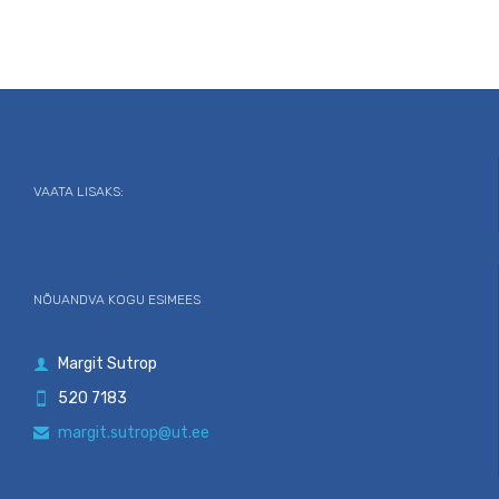
VAATA LISAKS:
NÕUANDVA KOGU ESIMEES
Margit Sutrop

520 7183

margit.sutrop@ut.ee
