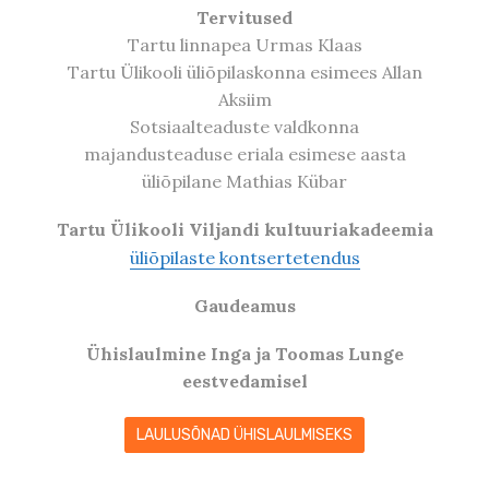
Tervitused
Tartu linnapea Urmas Klaas
Tartu Ülikooli üliõpilaskonna esimees Allan
Aksiim
Sotsiaalteaduste valdkonna
majandusteaduse eriala esimese aasta
üliõpilane Mathias Kübar
Tartu Ülikooli Viljandi kultuuriakadeemia
üliõpilaste kontsertetendus
Gaudeamus
Ühislaulmine Inga ja Toomas Lunge
eestvedamisel
LAULUSÕNAD ÜHISLAULMISEKS