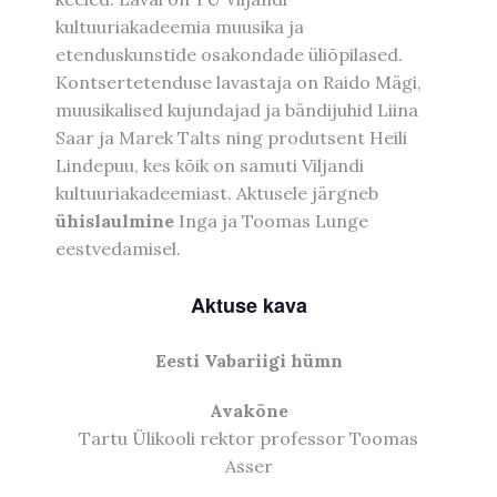
kultuuriakadeemia muusika ja
etenduskunstide osakondade üliõpilased.
Kontsertetenduse lavastaja on Raido Mägi,
muusikalised kujundajad ja bändijuhid Liina
Saar ja Marek Talts ning produtsent Heili
Lindepuu, kes kõik on samuti Viljandi
kultuuriakadeemiast. Aktusele järgneb
ühislaulmine
Inga ja Toomas Lunge
eestvedamisel.
Aktuse kava
Eesti Vabariigi hümn
Avakõne
Tartu Ülikooli rektor professor Toomas
Asser