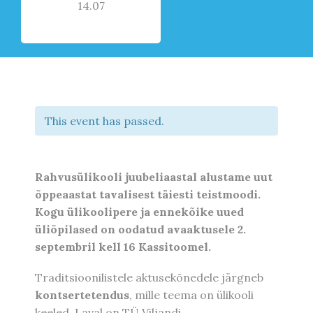
14.07
This event has passed.
Rahvusülikooli juubeliaastal alustame uut
õppeaastat tavalisest täiesti teistmoodi.
Kogu ülikoolipere ja ennekõike uued
üliõpilased on oodatud avaaktusele 2.
septembril kell 16 Kassitoomel.
Traditsioonilistele aktusekõnedele järgneb
kontsertetendus
, mille teema on ülikooli
keeled. Laval on TÜ Viljandi