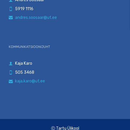
5919 1116

andres.soosaar@ut.ee

KOMMUNIKATSIOONIJUHT
Kaja Karo

505 3468

kaja.karo@ut.ee

Ⓒ Tartu Ülikool