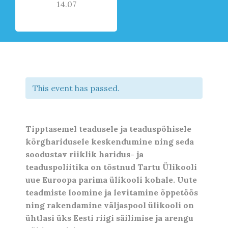
14.07
This event has passed.
Tipptasemel teadusele ja teaduspõhisele
kõrgharidusele keskendumine ning seda
soodustav riiklik haridus- ja
teaduspoliitika on tõstnud Tartu Ülikooli
uue Euroopa parima ülikooli kohale. Uute
teadmiste loomine ja levitamine õppetöös
ning rakendamine väljaspool ülikooli on
ühtlasi üks Eesti riigi säilimise ja arengu