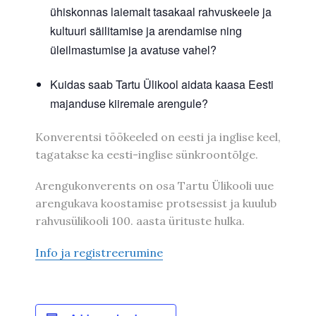
ühiskonnas laiemalt tasakaal rahvuskeele ja
kultuuri säilitamise ja arendamise ning
üleilmastumise ja avatuse vahel?
Kuidas saab Tartu Ülikool aidata kaasa Eesti
majanduse kiiremale arengule?
Konverentsi töökeeled on eesti ja inglise keel,
tagatakse ka eesti-inglise sünkroontõlge.
Arengukonverents on osa Tartu Ülikooli uue
arengukava koostamise protsessist ja kuulub
rahvusülikooli 100. aasta ürituste hulka.
Info ja registreerumine