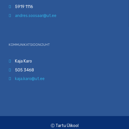
5919 1116

andres.soosaar@ut.ee

KOMMUNIKATSIOONIJUHT
Kaja Karo

505 3468

kaja.karo@ut.ee

Ⓒ Tartu Ülikool