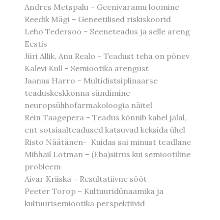
Andres Metspalu – Geenivaramu loomine
Reedik Mägi – Geneetilised riskiskoorid
Leho Tedersoo – Seeneteadus ja selle areng
Eestis
Jüri Allik, Anu Realo – Teadust teha on põnev
Kalevi Kull – Semiootika arengust
Jaanus Harro – Multidistsiplinaarse
teaduskeskkonna sündimine
neuropsühhofarmakoloogia näitel
Rein Taagepera – Teadus kõnnib kahel jalal,
ent sotsiaalteadused katsuvad keksida ühel
Risto Näätänen- Kuidas sai minust teadlane
Mihhail Lotman – (Eba)siirus kui semiootiline
probleem
Aivar Kriiska – Resultatiivne sööt
Peeter Torop – Kultuuridünaamika ja
kultuurisemiootika perspektiivid