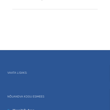
VAATA LISAKS:
NÕUANDVA KOGU ESIMEES