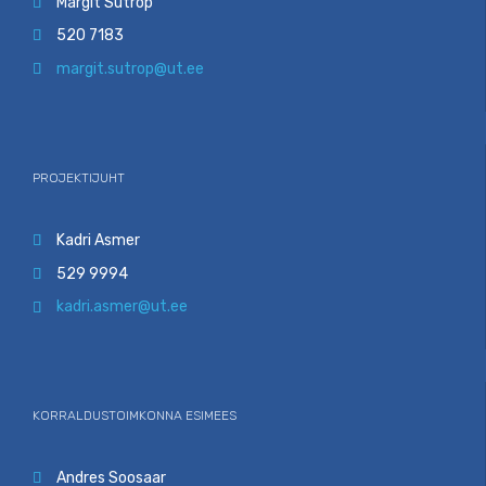
Margit Sutrop

520 7183

margit.sutrop@ut.ee

PROJEKTIJUHT
Kadri Asmer

529 9994

kadri.asmer@ut.ee

KORRALDUSTOIMKONNA ESIMEES
Andres Soosaar
