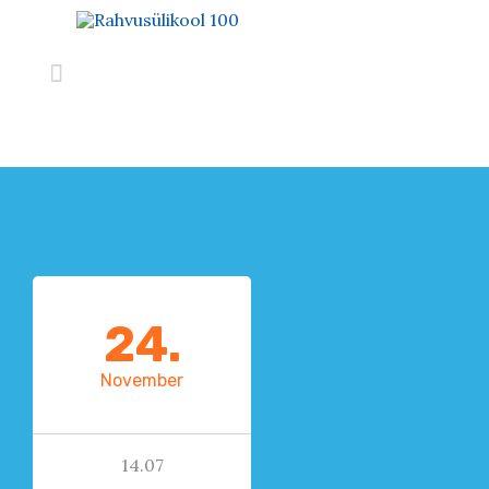

24.
November
14.07